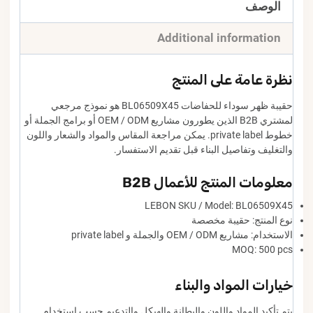
الوصف
Additional information
نظرة عامة على المنتج
حقيبة ظهر سوداء للحفاضات BL06509X45 هو نموذج مرجعي
لمشتري B2B الذين يطورون مشاريع OEM / ODM أو برامج الجملة أو
خطوط private label. يمكن مراجعة المقاس والمواد والشعار واللون
والتغليف وتفاصيل البناء قبل تقديم الاستفسار.
معلومات المنتج للأعمال B2B
LEBON SKU / Model: BL06509X45
نوع المنتج: حقيبة مخصصة
الاستخدام: مشاريع OEM / ODM والجملة و private label
MOQ: 500 pcs
خيارات المواد والبناء
يتم تأكيد المواد واللون والبطانة والهيكل والتدعيم حسب استخدام