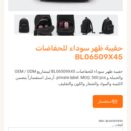
حقيبة ظهر سوداء للحفاضات
BL06509X45
حقيبة ظهر سوداء للحفاضات BL06509X45 لمشاريع OEM / ODM
والجملة و private label. MOQ: 500 pcs. أرسل استفساراً يتضمن
الكمية والمواد والشعار واللون والتغليف.
استفسار
SKU:
BL06509X45
الفئات: , ,