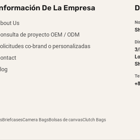
Información De La Empresa
D
bout Us
No
Sh
onsulta de proyecto OEM / ODM
Di
olicitudes co-brand o personalizadas
3/
Lo
ontact
Sh
log
Te
+8
s
Briefcases
Camera Bags
Bolsas de canvas
Clutch Bags