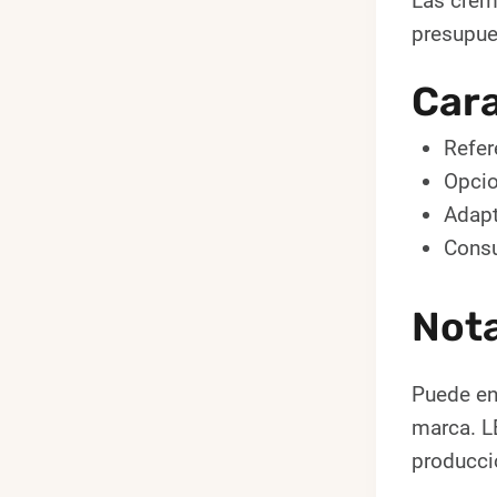
Las crema
presupue
Cara
Refer
Opcio
Adapt
Consu
Not
Puede en
marca. L
producci