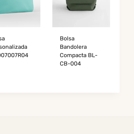
sa
Bolsa
sonalizada
Bandolera
007007R04
Compacta BL-
CB-004