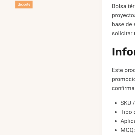
deporte
Bolsa té
proyecto
base de e
solicitar
Info
Este pro
promocion
confirma 
SKU /
Tipo 
Aplic
MOQ: