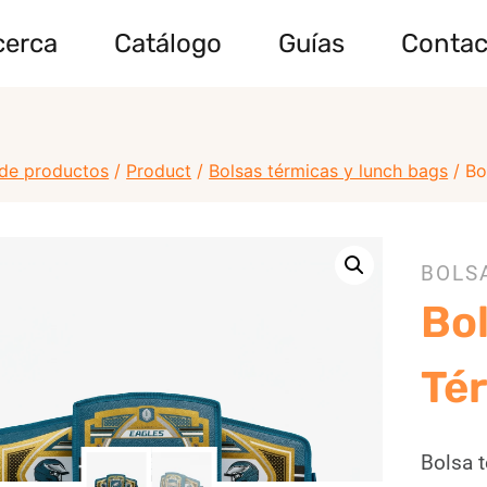
cerca
Catálogo
Guías
Contac
de productos
/
Product
/
Bolsas térmicas y lunch bags
/
Bo
BOLS
Bo
Té
Bolsa 