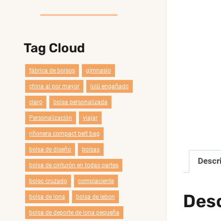
Tag Cloud
fábrica de bolsos
gimnasio
china al por mayor
lulú engañado
claro
bolsa personalizada
Personalización
viajar
riñonera compact belt bag
bolsa de diseño
bolsas
Descr
bolsa de cinturón en todas partes
bolso cruzado
complaciente
Desc
bolsa de lona
bolsa de lebon
bolsa de deporte de lona pequeña