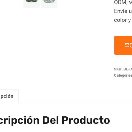
ODM, w
Envíe u
color y
SKU:
BL-C
Categorie
ipción
ripción Del Producto