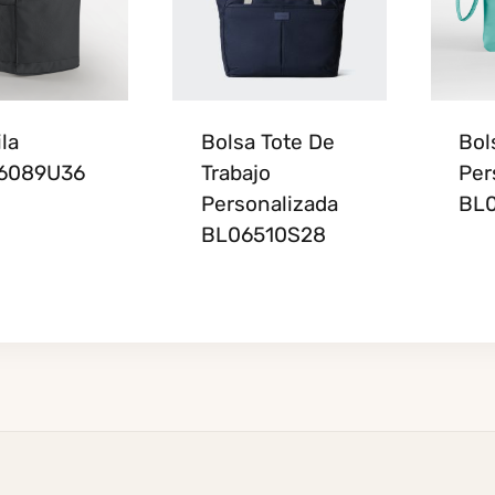
la
Bolsa Tote De
Bol
6089U36
Trabajo
Per
Personalizada
BL
BL06510S28