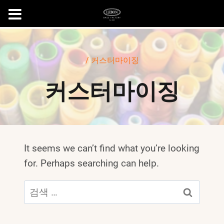
본
문
/
커스터마이징
으
로
커스터마이징
이
동
It seems we can’t find what you’re looking
for. Perhaps searching can help.
검
색
for: