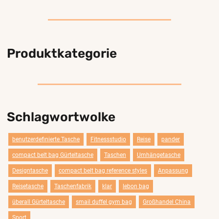
Produktkategorie
Schlagwortwolke
benutzerdefinierte Tasche
Fitnessstudio
Reise
pander
compact belt bag Gürteltasche
Taschen
Umhängetasche
Designtasche
compact belt bag reference styles
Anpassung
Reisetasche
Taschenfabrik
klar
lebon bag
überall Gürteltasche
smail duffel gym bag
Großhandel China
Sport