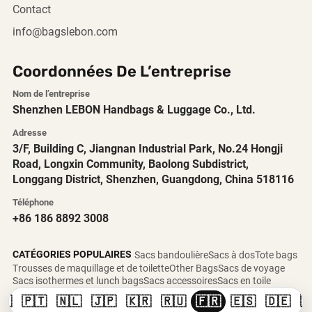
Contact
info@bagslebon.com
Coordonnées De L’entreprise
Nom de l’entreprise
Shenzhen LEBON Handbags & Luggage Co., Ltd.
Adresse
3/F, Building C, Jiangnan Industrial Park, No.24 Hongji
Road, Longxin Community, Baolong Subdistrict,
Longgang District, Shenzhen, Guangdong, China 518116
Téléphone
+86 186 8892 3008
CATÉGORIES POPULAIRES
Sacs bandoulière
Sacs à dos
Tote bags
Trousses de maquillage et de toilette
Other Bags
Sacs de voyage
Sacs isothermes et lunch bags
Sacs accessoires
Sacs en toile
🇸
🇵🇹
🇳🇱
🇯🇵
🇰🇷
🇷🇺
🇫🇷
🇪🇸
🇩🇪
