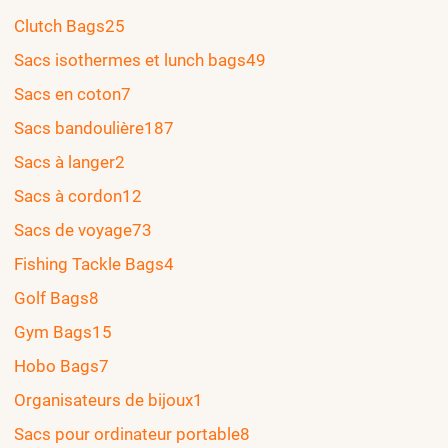
Clutch Bags
25
Sacs isothermes et lunch bags
49
Sacs en coton
7
Sacs bandoulière
187
Sacs à langer
2
Sacs à cordon
12
Sacs de voyage
73
Fishing Tackle Bags
4
Golf Bags
8
Gym Bags
15
Hobo Bags
7
Organisateurs de bijoux
1
Sacs pour ordinateur portable
8