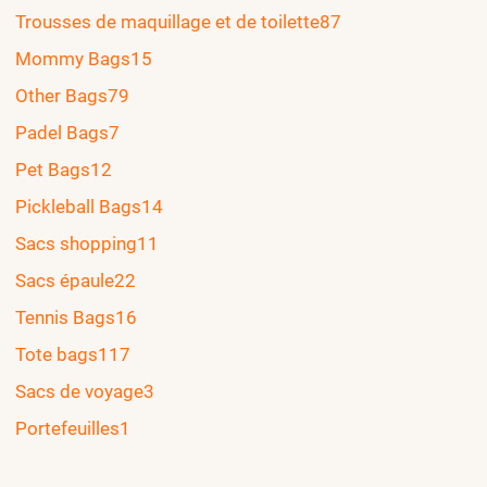
Trousses de maquillage et de toilette
87
Mommy Bags
15
Other Bags
79
Padel Bags
7
Pet Bags
12
Pickleball Bags
14
Sacs shopping
11
Sacs épaule
22
Tennis Bags
16
Tote bags
117
Sacs de voyage
3
Portefeuilles
1