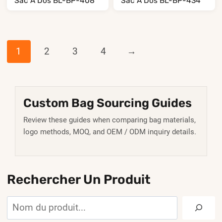
Sac À Dos BL-BP-408
Sac À Dos BL-BP-434
1
2
3
4
→
Custom Bag Sourcing Guides
Review these guides when comparing bag materials,
logo methods, MOQ, and OEM / ODM inquiry details.
Rechercher Un Produit
Rechercher