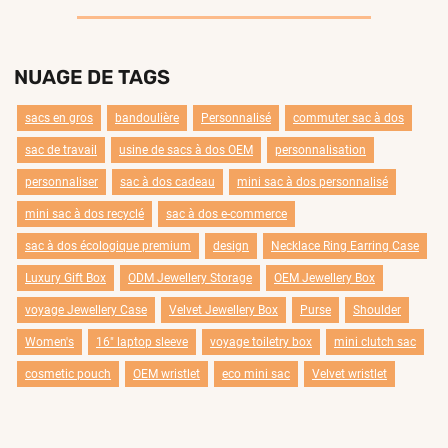
NUAGE DE TAGS
sacs en gros
bandoulière
Personnalisé
commuter sac à dos
sac de travail
usine de sacs à dos OEM
personnalisation
personnaliser
sac à dos cadeau
mini sac à dos personnalisé
mini sac à dos recyclé
sac à dos e-commerce
sac à dos écologique premium
design
Necklace Ring Earring Case
Luxury Gift Box
ODM Jewellery Storage
OEM Jewellery Box
voyage Jewellery Case
Velvet Jewellery Box
Purse
Shoulder
Women's
16" laptop sleeve
voyage toiletry box
mini clutch sac
cosmetic pouch
OEM wristlet
eco mini sac
Velvet wristlet