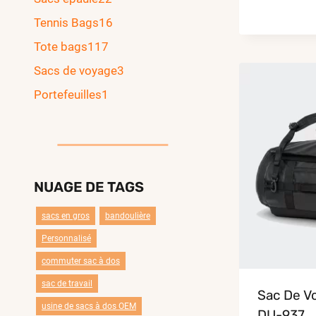
Tennis Bags
16
Tote bags
117
Sacs de voyage
3
Portefeuilles
1
NUAGE DE TAGS
sacs en gros
bandoulière
Personnalisé
commuter sac à dos
sac de travail
Sac De V
usine de sacs à dos OEM
DU-937