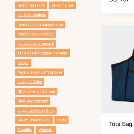
personnalisation
personnaliser
sac à dos cadeau
mini sac à dos personnalisé
mini sac à dos recyclé
sac à dos e-commerce
sac à dos écologique premium
design
Necklace Ring Earring Case
Luxury Gift Box
ODM Jewellery Storage
OEM Jewellery Box
voyage Jewellery Case
Velvet Jewellery Box
Purse
Tote Bag
Shoulder
Women's