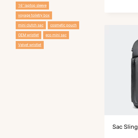
16" laptop sleeve
voyage toiletry box
mini clutch sac
cosmetic pouch
OEM wristlet
eco mini sac
Velvet wristlet
Sac Slin