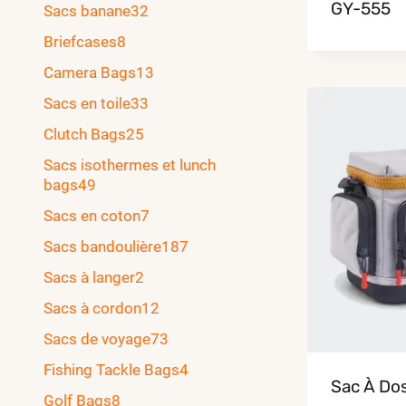
GY-555
Sacs banane
32
Briefcases
8
Camera Bags
13
Sacs en toile
33
Clutch Bags
25
Sacs isothermes et lunch
bags
49
Sacs en coton
7
Sacs bandoulière
187
Sacs à langer
2
Sacs à cordon
12
Sacs de voyage
73
Fishing Tackle Bags
4
Sac À Do
Golf Bags
8