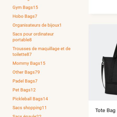
Gym Bags
15
Hobo Bags
7
Organisateurs de bijoux
1
Sacs pour ordinateur
portable
8
Trousses de maquillage et de
toilette
87
Mommy Bags
15
Other Bags
79
Padel Bags
7
Pet Bags
12
Pickleball Bags
14
Sacs shopping
11
Tote Bag
Sacs épaule
22