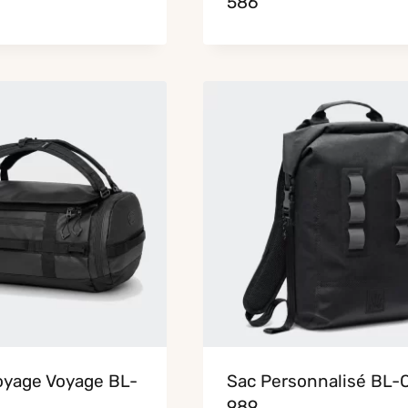
586
oyage Voyage BL-
Sac Personnalisé BL-
989