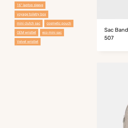
16" laptop sleeve
voyage toiletry box
mini clutch sac
cosmetic pouch
Sac Band
OEM wristlet
eco mini sac
507
Velvet wristlet