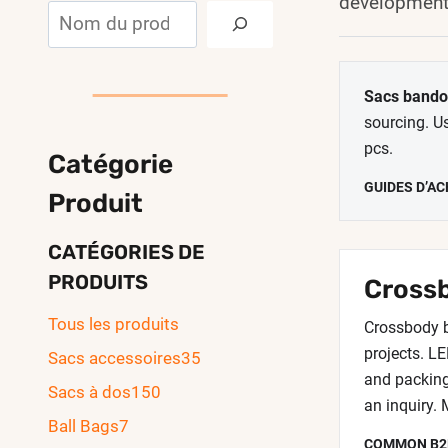
development
Rechercher
Sacs bandou
sourcing. U
pcs.
Catégorie
GUIDES D’A
Produit
CATÉGORIES DE
PRODUITS
Crossb
Tous les produits
Crossbody b
projects. L
Sacs accessoires
35
and packing 
Sacs à dos
150
an inquiry.
Ball Bags
7
COMMON B2B