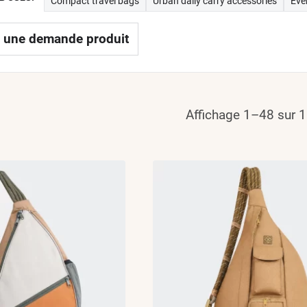
Compact travel bags
Urban daily carry accessories
Eve
 une demande produit
Affichage 1–48 sur 1