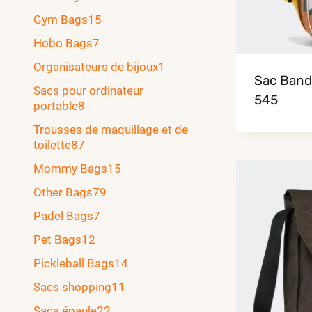
Gym Bags
15
Hobo Bags
7
Organisateurs de bijoux
1
Sac Band
Sacs pour ordinateur
545
portable
8
Trousses de maquillage et de
toilette
87
Mommy Bags
15
Other Bags
79
Padel Bags
7
Pet Bags
12
Pickleball Bags
14
Sacs shopping
11
Sacs épaule
22