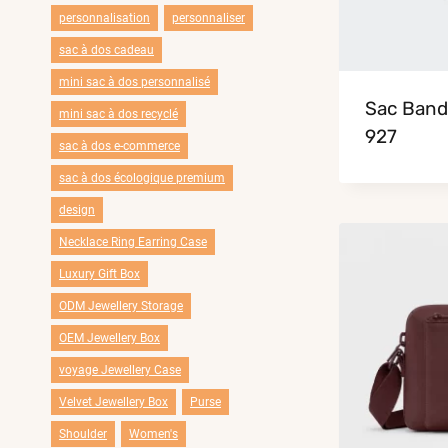
personnalisation
personnaliser
sac à dos cadeau
mini sac à dos personnalisé
Sac Band
mini sac à dos recyclé
927
sac à dos e-commerce
sac à dos écologique premium
design
Necklace Ring Earring Case
Luxury Gift Box
ODM Jewellery Storage
OEM Jewellery Box
voyage Jewellery Case
Velvet Jewellery Box
Purse
Shoulder
Women's