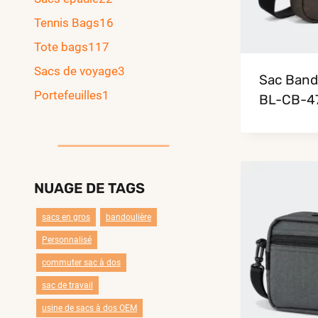
Tennis Bags
16
Tote bags
117
Sacs de voyage
3
Sac Band
Portefeuilles
1
BL-CB-4
NUAGE DE TAGS
sacs en gros
bandoulière
Personnalisé
commuter sac à dos
sac de travail
usine de sacs à dos OEM