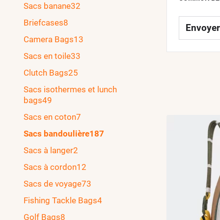
Sacs banane
32
Briefcases
8
Envoyer
Camera Bags
13
Sacs en toile
33
Clutch Bags
25
Sacs isothermes et lunch
bags
49
Sacs en coton
7
Sacs bandoulière
187
Sacs à langer
2
Sacs à cordon
12
Sacs de voyage
73
Fishing Tackle Bags
4
Golf Bags
8