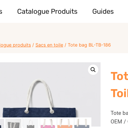
s
Catalogue Produits
Guides
logue produits
/
Sacs en toile
/
Tote bag BL-TB-186
To
To
Tote b
OEM / 