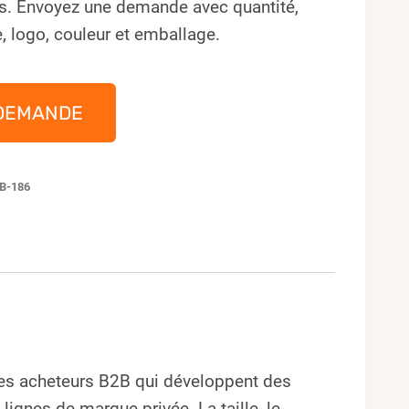
s. Envoyez une demande avec quantité,
, logo, couleur et emballage.
DEMANDE
B-186
les acheteurs B2B qui développent des
gnes de marque privée. La taille, le