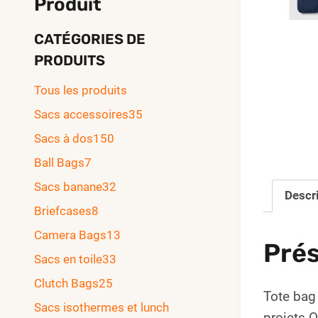
Produit
CATÉGORIES DE
PRODUITS
Tous les produits
Sacs accessoires
35
Sacs à dos
150
Ball Bags
7
Sacs banane
32
Descr
Briefcases
8
Camera Bags
13
Prés
Sacs en toile
33
Clutch Bags
25
Tote bag
Sacs isothermes et lunch
projets 