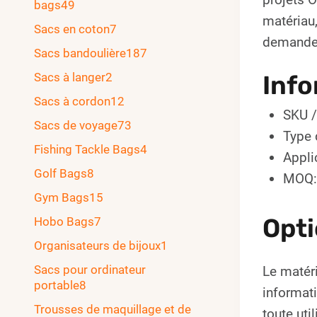
bags
49
matériau,
Sacs en coton
7
demande
Sacs bandoulière
187
Sacs à langer
2
Info
Sacs à cordon
12
SKU /
Sacs de voyage
73
Type 
Fishing Tackle Bags
4
Appli
Golf Bags
8
MOQ:
Gym Bags
15
Opti
Hobo Bags
7
Organisateurs de bijoux
1
Sacs pour ordinateur
Le matéri
portable
8
informati
Trousses de maquillage et de
toute uti