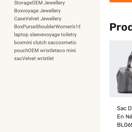
StorageOEM Jewellery
Boxvoyage Jewellery
CaseVelvet Jewellery
Prod
BoxPurseShoulderWomen's16"
laptop sleevevoyage toiletry
boxmini clutch saccosmetic
pouchOEM wristleteco mini
sacVelvet wristlet
Sac D
En N
BL06