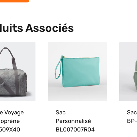
uits Associés
e Voyage
Sac
Sac
éoprène
Personnalisé
BP
509X40
BL007007R04