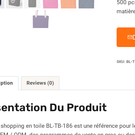
500 pc
matière
SKU:
BL-T
iption
Reviews (0)
entation Du Produit
 shopping en toile BL-TB-186 est une référence pour 
OEM / ODM, des programmes de vente en gros ou des li