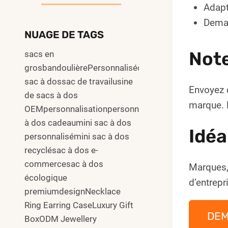
Adapt
Deman
NUAGE DE TAGS
Not
sacs en
grosbandoulièrePersonnalisécommuter
sac à dossac de travailusine
Envoyez 
de sacs à dos
marque. L
OEMpersonnalisationpersonnalisersac
à dos cadeaumini sac à dos
Idéa
personnalisémini sac à dos
recyclésac à dos e-
commercesac à dos
Marques,
écologique
d’entrepr
premiumdesignNecklace
Ring Earring CaseLuxury Gift
DE
BoxODM Jewellery