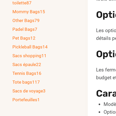
toilette
87
Mommy Bags
15
Opti
Other Bags
79
Padel Bags
7
Les optio
détails p
Pet Bags
12
Pickleball Bags
14
Opti
Sacs shopping
11
Sacs épaule
22
Les ferme
Tennis Bags
16
budget et
Tote bags
117
Cara
Sacs de voyage
3
Portefeuilles
1
Modèl
Optio