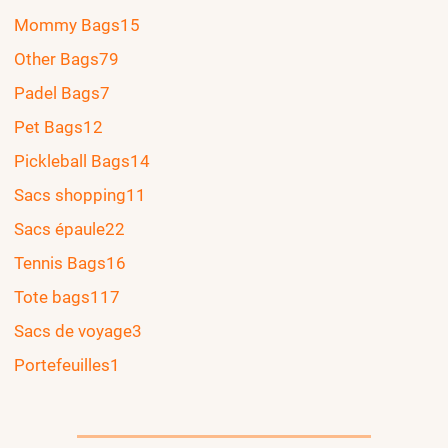
Mommy Bags
15
Other Bags
79
Padel Bags
7
Pet Bags
12
Pickleball Bags
14
Sacs shopping
11
Sacs épaule
22
Tennis Bags
16
Tote bags
117
Sacs de voyage
3
Portefeuilles
1