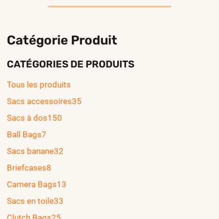
Catégorie Produit
CATÉGORIES DE PRODUITS
Tous les produits
Sacs accessoires
35
Sacs à dos
150
Ball Bags
7
Sacs banane
32
Briefcases
8
Camera Bags
13
Sacs en toile
33
Clutch Bags
25