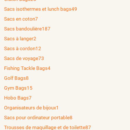
Sacs isothermes et lunch bags
49
Sacs en coton
7
Sacs bandoulière
187
Sacs à langer
2
Sacs à cordon
12
Sacs de voyage
73
Fishing Tackle Bags
4
Golf Bags
8
Gym Bags
15
Hobo Bags
7
Organisateurs de bijoux
1
Sacs pour ordinateur portable
8
Trousses de maquillage et de toilette
87