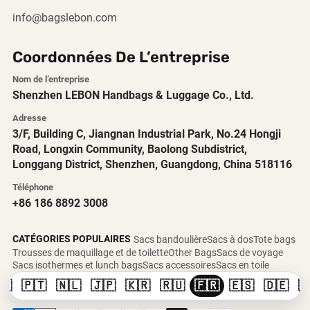
info@bagslebon.com
Coordonnées De L’entreprise
Nom de l’entreprise
Shenzhen LEBON Handbags & Luggage Co., Ltd.
Adresse
3/F, Building C, Jiangnan Industrial Park, No.24 Hongji
Road, Longxin Community, Baolong Subdistrict,
Longgang District, Shenzhen, Guangdong, China 518116
Téléphone
+86 186 8892 3008
CATÉGORIES POPULAIRES
Sacs bandoulière
Sacs à dos
Tote bags
Trousses de maquillage et de toilette
Other Bags
Sacs de voyage
Sacs isothermes et lunch bags
Sacs accessoires
Sacs en toile
🇸
🇵🇹
🇳🇱
🇯🇵
🇰🇷
🇷🇺
🇫🇷
🇪🇸
🇩🇪
