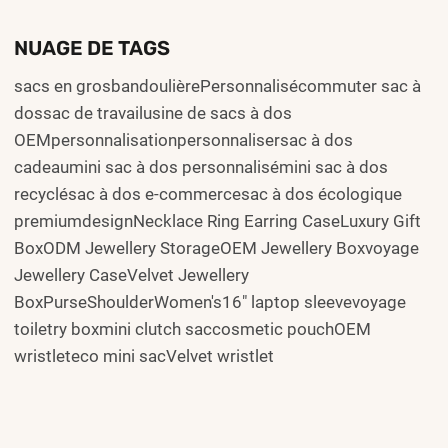
NUAGE DE TAGS
sacs en grosbandoulièrePersonnalisécommuter sac à
dossac de travailusine de sacs à dos
OEMpersonnalisationpersonnalisersac à dos
cadeaumini sac à dos personnalisémini sac à dos
recyclésac à dos e-commercesac à dos écologique
premiumdesignNecklace Ring Earring CaseLuxury Gift
BoxODM Jewellery StorageOEM Jewellery Boxvoyage
Jewellery CaseVelvet Jewellery
BoxPurseShoulderWomen's16" laptop sleevevoyage
toiletry boxmini clutch saccosmetic pouchOEM
wristleteco mini sacVelvet wristlet