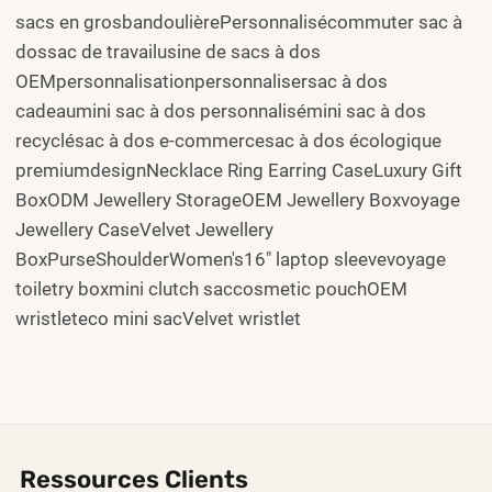
sacs en grosbandoulièrePersonnalisécommuter sac à
dossac de travailusine de sacs à dos
OEMpersonnalisationpersonnalisersac à dos
cadeaumini sac à dos personnalisémini sac à dos
recyclésac à dos e-commercesac à dos écologique
premiumdesignNecklace Ring Earring CaseLuxury Gift
BoxODM Jewellery StorageOEM Jewellery Boxvoyage
Jewellery CaseVelvet Jewellery
BoxPurseShoulderWomen's16" laptop sleevevoyage
toiletry boxmini clutch saccosmetic pouchOEM
wristleteco mini sacVelvet wristlet
Ressources Clients