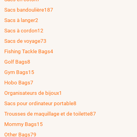
Sacs bandoulière
187
Sacs à langer
2
Sacs à cordon
12
Sacs de voyage
73
Fishing Tackle Bags
4
Golf Bags
8
Gym Bags
15
Hobo Bags
7
Organisateurs de bijoux
1
Sacs pour ordinateur portable
8
Trousses de maquillage et de toilette
87
Mommy Bags
15
Other Bags
79