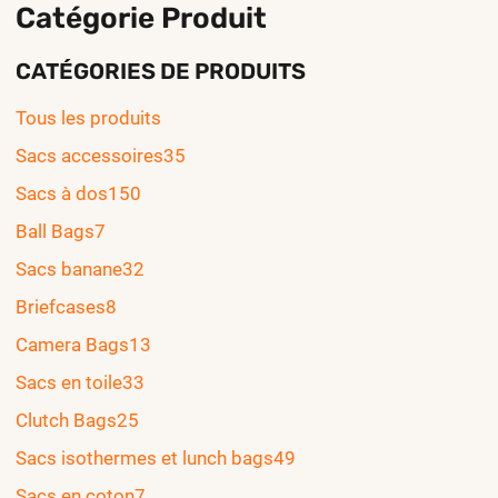
Catégorie Produit
CATÉGORIES DE PRODUITS
Tous les produits
Sacs accessoires
35
Sacs à dos
150
Ball Bags
7
Sacs banane
32
Briefcases
8
Camera Bags
13
Sacs en toile
33
Clutch Bags
25
Sacs isothermes et lunch bags
49
Sacs en coton
7