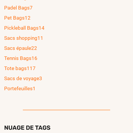
Padel Bags
7
Pet Bags
12
Pickleball Bags
14
Sacs shopping
11
Sacs épaule
22
Tennis Bags
16
Tote bags
117
Sacs de voyage
3
Portefeuilles
1
NUAGE DE TAGS