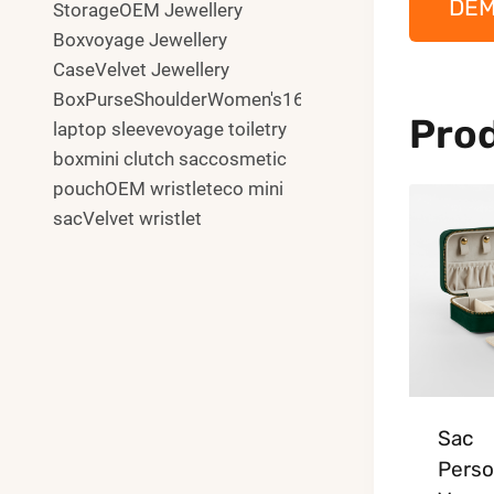
DE
StorageOEM Jewellery
Boxvoyage Jewellery
CaseVelvet Jewellery
BoxPurseShoulderWomen's16"
Prod
laptop sleevevoyage toiletry
boxmini clutch saccosmetic
pouchOEM wristleteco mini
sacVelvet wristlet
Sac
Perso