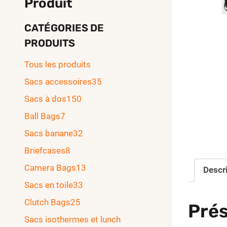
Produit
CATÉGORIES DE
PRODUITS
Tous les produits
Sacs accessoires
35
Sacs à dos
150
Ball Bags
7
Sacs banane
32
Briefcases
8
Camera Bags
13
Descr
Sacs en toile
33
Clutch Bags
25
Prés
Sacs isothermes et lunch