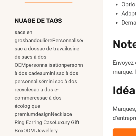
Optio
Adapt
NUAGE DE TAGS
Deman
sacs en
grosbandoulièrePersonnalisécommuter
Not
sac à dossac de travailusine
de sacs à dos
Envoyez 
OEMpersonnalisationpersonnalisersac
marque. L
à dos cadeaumini sac à dos
personnalisémini sac à dos
Idéa
recyclésac à dos e-
commercesac à dos
écologique
Marques,
premiumdesignNecklace
d’entrepr
Ring Earring CaseLuxury Gift
BoxODM Jewellery