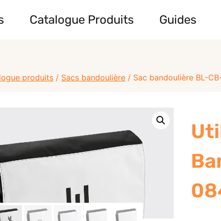
s
Catalogue Produits
Guides
logue produits
/
Sacs bandoulière
/
Sac bandoulière BL-CB
Uti
Ba
08