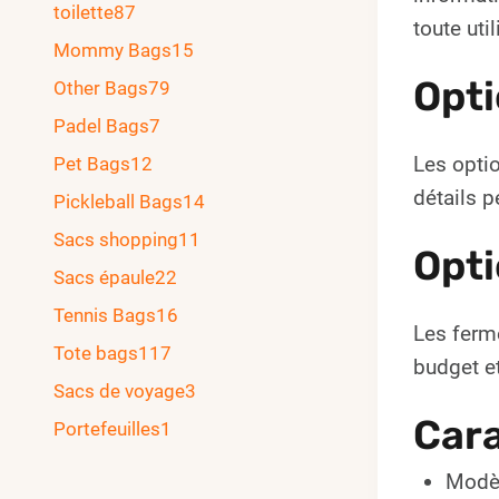
toilette
87
toute uti
Mommy Bags
15
Opti
Other Bags
79
Padel Bags
7
Les optio
Pet Bags
12
détails p
Pickleball Bags
14
Sacs shopping
11
Opti
Sacs épaule
22
Tennis Bags
16
Les ferme
Tote bags
117
budget et
Sacs de voyage
3
Cara
Portefeuilles
1
Modèl