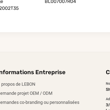
ge
BL007007R04
2002T35
Informations Entreprise
C
 propos de LEBON
No
Sh
emande projet OEM / ODM
Ad
emandes co-branding ou personnalisées
3/