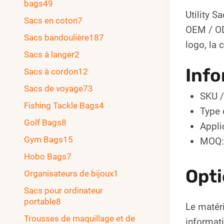
bags
49
Utility 
Sacs en coton
7
OEM / OD
Sacs bandoulière
187
logo, la 
Sacs à langer
2
Info
Sacs à cordon
12
Sacs de voyage
73
SKU 
Fishing Tackle Bags
4
Type 
Golf Bags
8
Appli
Gym Bags
15
MOQ:
Hobo Bags
7
Opti
Organisateurs de bijoux
1
Sacs pour ordinateur
portable
8
Le matéri
Trousses de maquillage et de
informati