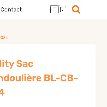
🇫🇷
Contact
-084
lity Sac
ndoulière BL-CB-
4