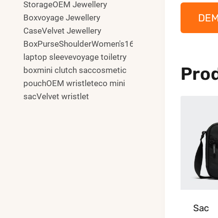
StorageOEM Jewellery
DE
Boxvoyage Jewellery
CaseVelvet Jewellery
BoxPurseShoulderWomen's16"
laptop sleevevoyage toiletry
Prod
boxmini clutch saccosmetic
pouchOEM wristleteco mini
sacVelvet wristlet
Sac