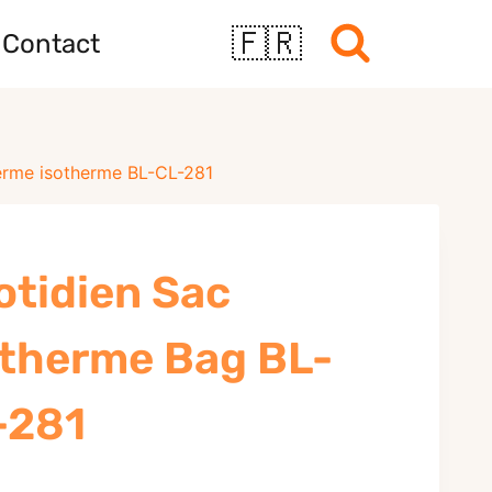
🇫🇷
Contact
erme isotherme BL-CL-281
otidien Sac
otherme Bag BL-
-281