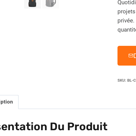
Quotid
projet
privée
quantit
SKU:
BL-C
iption
entation Du Produit