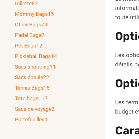
toilette
87
informati
Mommy Bags
15
toute uti
Other Bags
79
Opti
Padel Bags
7
Pet Bags
12
Les optio
Pickleball Bags
14
détails p
Sacs shopping
11
Sacs épaule
22
Opti
Tennis Bags
16
Tote bags
117
Les ferme
Sacs de voyage
3
budget et
Portefeuilles
1
Cara