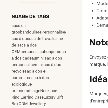
Modèl
Optio
NUAGE DE TAGS
Adapt
Deman
sacs en
grosbandoulièrePersonnalisécommuter
sac à dossac de travailusine
Not
de sacs à dos
OEMpersonnalisationpersonnalisersac
Envoyez 
à dos cadeaumini sac à dos
marque. L
personnalisémini sac à dos
recyclésac à dos e-
Idéa
commercesac à dos
écologique
premiumdesignNecklace
Marques,
Ring Earring CaseLuxury Gift
d’entrepr
BoxODM Jewellery