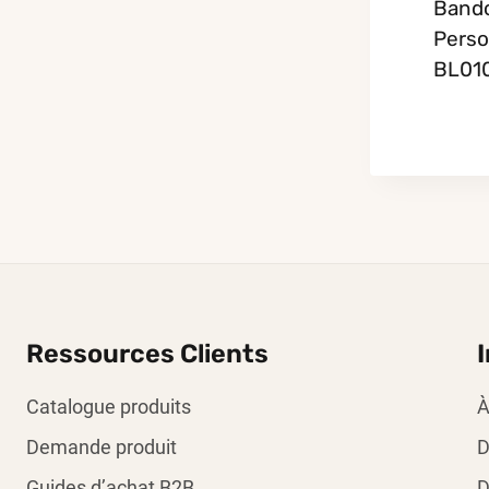
Bando
Perso
BL01
Ressources Clients
Catalogue produits
À
Demande produit
D
Guides d’achat B2B
D