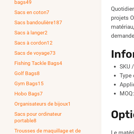
bags
49
Quotidie
Sacs en coton
7
projets 
Sacs bandoulière
187
matériau,
Sacs à langer
2
demande
Sacs à cordon
12
Info
Sacs de voyage
73
Fishing Tackle Bags
4
SKU /
Golf Bags
8
Type 
Gym Bags
15
Appli
MOQ:
Hobo Bags
7
Organisateurs de bijoux
1
Opti
Sacs pour ordinateur
portable
8
Trousses de maquillage et de
Le matéri