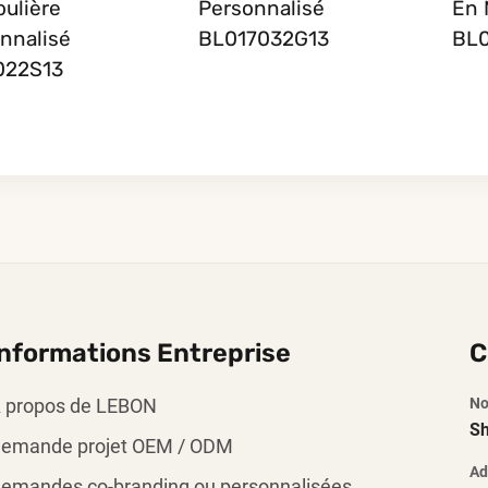
ulière
Personnalisé
En 
nnalisé
BL017032G13
BL
022S13
Informations Entreprise
C
 propos de LEBON
No
Sh
emande projet OEM / ODM
Ad
emandes co-branding ou personnalisées