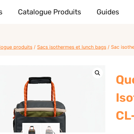
s
Catalogue Produits
Guides
logue produits
/
Sacs isothermes et lunch bags
/
Sac isoth
Qu
Is
CL