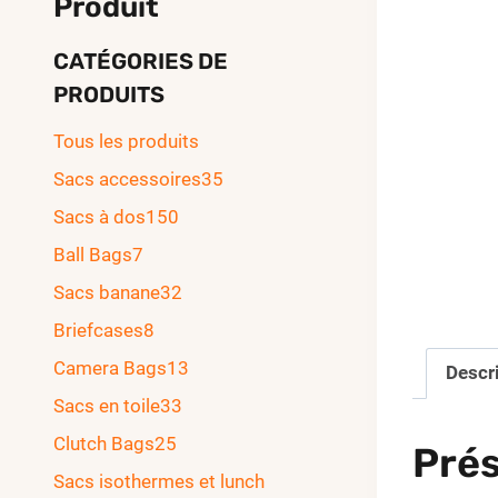
Produit
CATÉGORIES DE
PRODUITS
Tous les produits
Sacs accessoires
35
Sacs à dos
150
Ball Bags
7
Sacs banane
32
Briefcases
8
Camera Bags
13
Descr
Sacs en toile
33
Clutch Bags
25
Prés
Sacs isothermes et lunch