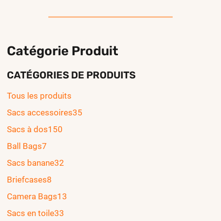
Catégorie Produit
CATÉGORIES DE PRODUITS
Tous les produits
Sacs accessoires
35
Sacs à dos
150
Ball Bags
7
Sacs banane
32
Briefcases
8
Camera Bags
13
Sacs en toile
33