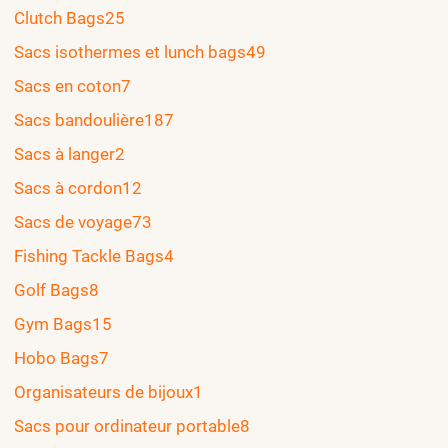
Clutch Bags
25
Sacs isothermes et lunch bags
49
Sacs en coton
7
Sacs bandoulière
187
Sacs à langer
2
Sacs à cordon
12
Sacs de voyage
73
Fishing Tackle Bags
4
Golf Bags
8
Gym Bags
15
Hobo Bags
7
Organisateurs de bijoux
1
Sacs pour ordinateur portable
8