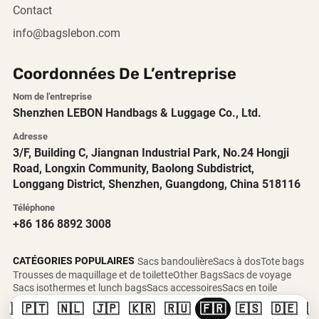
Contact
info@bagslebon.com
Coordonnées De L’entreprise
Nom de l’entreprise
Shenzhen LEBON Handbags & Luggage Co., Ltd.
Adresse
3/F, Building C, Jiangnan Industrial Park, No.24 Hongji
Road, Longxin Community, Baolong Subdistrict,
Longgang District, Shenzhen, Guangdong, China 518116
Téléphone
+86 186 8892 3008
CATÉGORIES POPULAIRES
Sacs bandoulière
Sacs à dos
Tote bags
Trousses de maquillage et de toilette
Other Bags
Sacs de voyage
Sacs isothermes et lunch bags
Sacs accessoires
Sacs en toile
🇸
🇵🇹
🇳🇱
🇯🇵
🇰🇷
🇷🇺
🇫🇷
🇪🇸
🇩🇪
