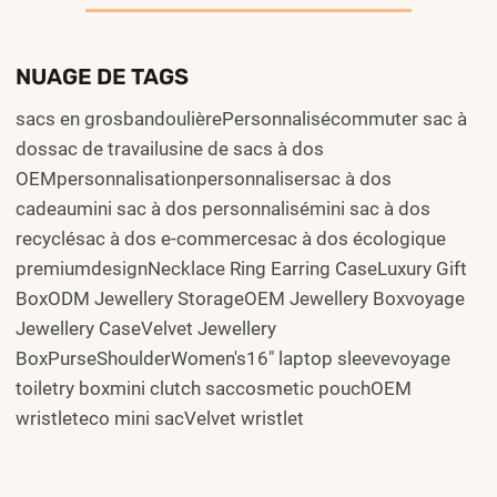
NUAGE DE TAGS
sacs en grosbandoulièrePersonnalisécommuter sac à
dossac de travailusine de sacs à dos
OEMpersonnalisationpersonnalisersac à dos
cadeaumini sac à dos personnalisémini sac à dos
recyclésac à dos e-commercesac à dos écologique
premiumdesignNecklace Ring Earring CaseLuxury Gift
BoxODM Jewellery StorageOEM Jewellery Boxvoyage
Jewellery CaseVelvet Jewellery
BoxPurseShoulderWomen's16" laptop sleevevoyage
toiletry boxmini clutch saccosmetic pouchOEM
wristleteco mini sacVelvet wristlet