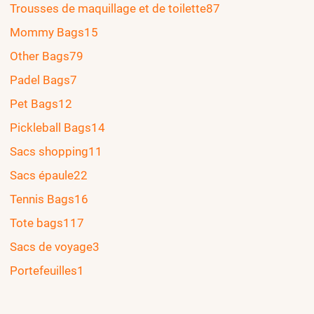
Trousses de maquillage et de toilette
87
Mommy Bags
15
Other Bags
79
Padel Bags
7
Pet Bags
12
Pickleball Bags
14
Sacs shopping
11
Sacs épaule
22
Tennis Bags
16
Tote bags
117
Sacs de voyage
3
Portefeuilles
1