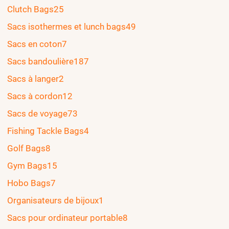
Clutch Bags
25
Sacs isothermes et lunch bags
49
Sacs en coton
7
Sacs bandoulière
187
Sacs à langer
2
Sacs à cordon
12
Sacs de voyage
73
Fishing Tackle Bags
4
Golf Bags
8
Gym Bags
15
Hobo Bags
7
Organisateurs de bijoux
1
Sacs pour ordinateur portable
8