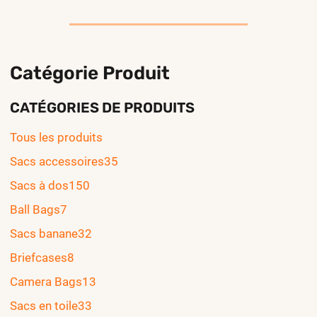
Catégorie Produit
CATÉGORIES DE PRODUITS
Tous les produits
Sacs accessoires
35
Sacs à dos
150
Ball Bags
7
Sacs banane
32
Briefcases
8
Camera Bags
13
Sacs en toile
33