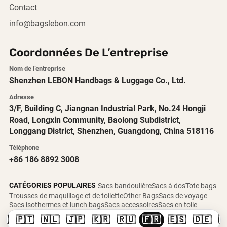
Contact
info@bagslebon.com
Coordonnées De L’entreprise
Nom de l’entreprise
Shenzhen LEBON Handbags & Luggage Co., Ltd.
Adresse
3/F, Building C, Jiangnan Industrial Park, No.24 Hongji
Road, Longxin Community, Baolong Subdistrict,
Longgang District, Shenzhen, Guangdong, China 518116
Téléphone
+86 186 8892 3008
CATÉGORIES POPULAIRES
Sacs bandoulière
Sacs à dos
Tote bags
Trousses de maquillage et de toilette
Other Bags
Sacs de voyage
Sacs isothermes et lunch bags
Sacs accessoires
Sacs en toile
🇸
🇵🇹
🇳🇱
🇯🇵
🇰🇷
🇷🇺
🇫🇷
🇪🇸
🇩🇪
