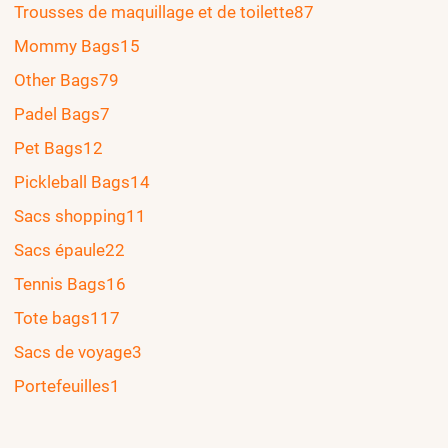
Trousses de maquillage et de toilette
87
Mommy Bags
15
Other Bags
79
Padel Bags
7
Pet Bags
12
Pickleball Bags
14
Sacs shopping
11
Sacs épaule
22
Tennis Bags
16
Tote bags
117
Sacs de voyage
3
Portefeuilles
1