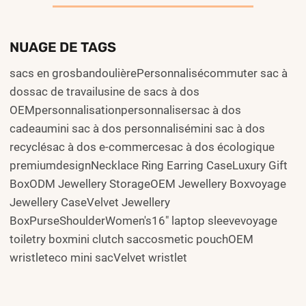
NUAGE DE TAGS
sacs en grosbandoulièrePersonnalisécommuter sac à
dossac de travailusine de sacs à dos
OEMpersonnalisationpersonnalisersac à dos
cadeaumini sac à dos personnalisémini sac à dos
recyclésac à dos e-commercesac à dos écologique
premiumdesignNecklace Ring Earring CaseLuxury Gift
BoxODM Jewellery StorageOEM Jewellery Boxvoyage
Jewellery CaseVelvet Jewellery
BoxPurseShoulderWomen's16" laptop sleevevoyage
toiletry boxmini clutch saccosmetic pouchOEM
wristleteco mini sacVelvet wristlet