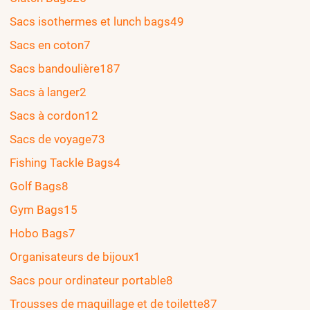
Sacs isothermes et lunch bags
49
Sacs en coton
7
Sacs bandoulière
187
Sacs à langer
2
Sacs à cordon
12
Sacs de voyage
73
Fishing Tackle Bags
4
Golf Bags
8
Gym Bags
15
Hobo Bags
7
Organisateurs de bijoux
1
Sacs pour ordinateur portable
8
Trousses de maquillage et de toilette
87