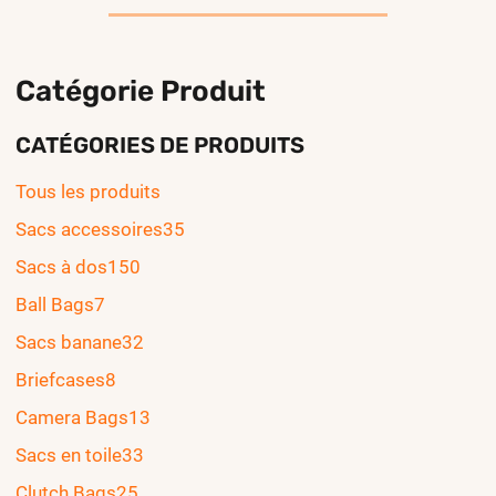
Catégorie Produit
CATÉGORIES DE PRODUITS
Tous les produits
Sacs accessoires
35
Sacs à dos
150
Ball Bags
7
Sacs banane
32
Briefcases
8
Camera Bags
13
Sacs en toile
33
Clutch Bags
25