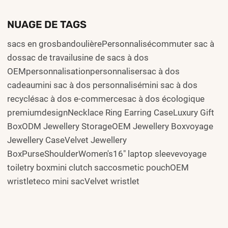
NUAGE DE TAGS
sacs en grosbandoulièrePersonnalisécommuter sac à
dossac de travailusine de sacs à dos
OEMpersonnalisationpersonnalisersac à dos
cadeaumini sac à dos personnalisémini sac à dos
recyclésac à dos e-commercesac à dos écologique
premiumdesignNecklace Ring Earring CaseLuxury Gift
BoxODM Jewellery StorageOEM Jewellery Boxvoyage
Jewellery CaseVelvet Jewellery
BoxPurseShoulderWomen's16" laptop sleevevoyage
toiletry boxmini clutch saccosmetic pouchOEM
wristleteco mini sacVelvet wristlet