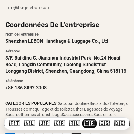
info@bagslebon.com
Coordonnées De L’entreprise
Nom de l’entreprise
Shenzhen LEBON Handbags & Luggage Co., Ltd.
Adresse
3/F, Building C, Jiangnan Industrial Park, No.24 Hongji
Road, Longxin Community, Baolong Subdistrict,
Longgang District, Shenzhen, Guangdong, China 518116
Téléphone
+86 186 8892 3008
CATÉGORIES POPULAIRES
Sacs bandoulière
Sacs à dos
Tote bags
Trousses de maquillage et de toilette
Other Bags
Sacs de voyage
Sacs isothermes et lunch bags
Sacs accessoires
Sacs en toile
🇸
🇵🇹
🇳🇱
🇯🇵
🇰🇷
🇷🇺
🇫🇷
🇪🇸
🇩🇪
