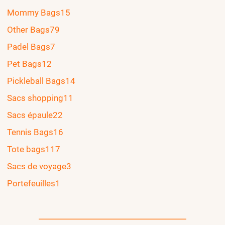
Mommy Bags
15
Other Bags
79
Padel Bags
7
Pet Bags
12
Pickleball Bags
14
Sacs shopping
11
Sacs épaule
22
Tennis Bags
16
Tote bags
117
Sacs de voyage
3
Portefeuilles
1