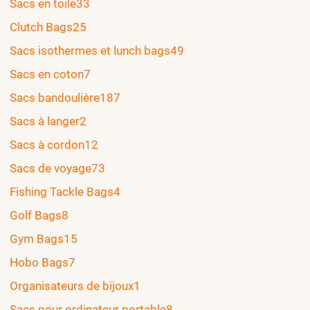
Sacs en toile
33
Clutch Bags
25
Sacs isothermes et lunch bags
49
Sacs en coton
7
Sacs bandoulière
187
Sacs à langer
2
Sacs à cordon
12
Sacs de voyage
73
Fishing Tackle Bags
4
Golf Bags
8
Gym Bags
15
Hobo Bags
7
Organisateurs de bijoux
1
Sacs pour ordinateur portable
8