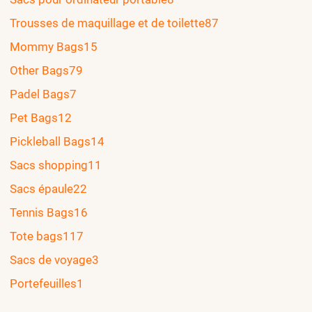
Trousses de maquillage et de toilette
87
Mommy Bags
15
Other Bags
79
Padel Bags
7
Pet Bags
12
Pickleball Bags
14
Sacs shopping
11
Sacs épaule
22
Tennis Bags
16
Tote bags
117
Sacs de voyage
3
Portefeuilles
1