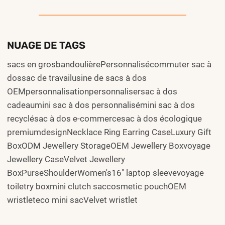
NUAGE DE TAGS
sacs en grosbandoulièrePersonnalisécommuter sac à
dossac de travailusine de sacs à dos
OEMpersonnalisationpersonnalisersac à dos
cadeaumini sac à dos personnalisémini sac à dos
recyclésac à dos e-commercesac à dos écologique
premiumdesignNecklace Ring Earring CaseLuxury Gift
BoxODM Jewellery StorageOEM Jewellery Boxvoyage
Jewellery CaseVelvet Jewellery
BoxPurseShoulderWomen's16" laptop sleevevoyage
toiletry boxmini clutch saccosmetic pouchOEM
wristleteco mini sacVelvet wristlet