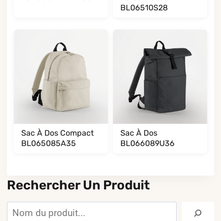
BL06510S28
Sac À Dos Compact
Sac À Dos
BL065085A35
BL066089U36
Rechercher Un Produit
Rechercher