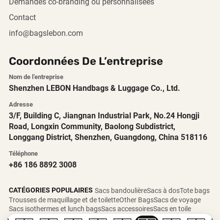
Demandes co-branding ou personnalisées
Contact
info@bagslebon.com
Coordonnées De L’entreprise
Nom de l’entreprise
Shenzhen LEBON Handbags & Luggage Co., Ltd.
Adresse
3/F, Building C, Jiangnan Industrial Park, No.24 Hongji
Road, Longxin Community, Baolong Subdistrict,
Longgang District, Shenzhen, Guangdong, China 518116
Téléphone
+86 186 8892 3008
CATÉGORIES POPULAIRES
Sacs bandoulière
Sacs à dos
Tote bags
Trousses de maquillage et de toilette
Other Bags
Sacs de voyage
Sacs isothermes et lunch bags
Sacs accessoires
Sacs en toile