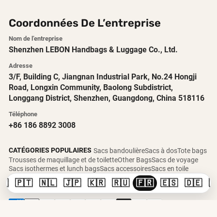
Coordonnées De L’entreprise
Nom de l’entreprise
Shenzhen LEBON Handbags & Luggage Co., Ltd.
Adresse
3/F, Building C, Jiangnan Industrial Park, No.24 Hongji
Road, Longxin Community, Baolong Subdistrict,
Longgang District, Shenzhen, Guangdong, China 518116
Téléphone
+86 186 8892 3008
CATÉGORIES POPULAIRES
Sacs bandoulière
Sacs à dos
Tote bags
Trousses de maquillage et de toilette
Other Bags
Sacs de voyage
Sacs isothermes et lunch bags
Sacs accessoires
Sacs en toile
🇸
🇵🇹
🇳🇱
🇯🇵
🇰🇷
🇷🇺
🇫🇷
🇪🇸
🇩🇪

Copyright © 2026 LEBON Bags Factory.