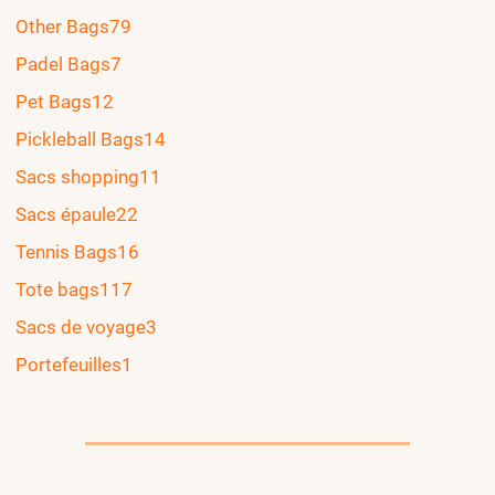
Other Bags
79
Padel Bags
7
Pet Bags
12
Pickleball Bags
14
Sacs shopping
11
Sacs épaule
22
Tennis Bags
16
Tote bags
117
Sacs de voyage
3
Portefeuilles
1