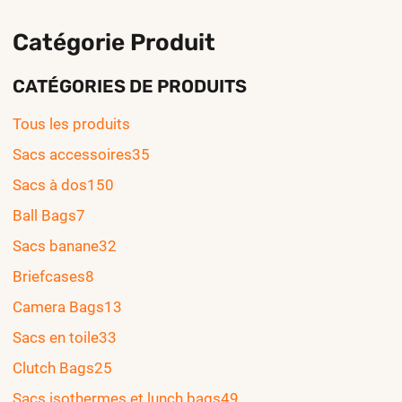
Catégorie Produit
CATÉGORIES DE PRODUITS
Tous les produits
Sacs accessoires
35
Sacs à dos
150
Ball Bags
7
Sacs banane
32
Briefcases
8
Camera Bags
13
Sacs en toile
33
Clutch Bags
25
Sacs isothermes et lunch bags
49