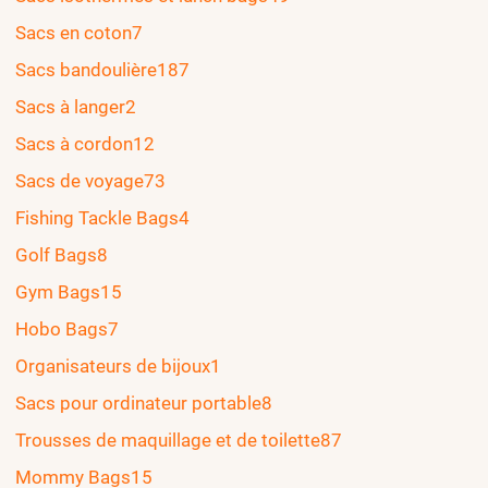
Sacs en coton
7
Sacs bandoulière
187
Sacs à langer
2
Sacs à cordon
12
Sacs de voyage
73
Fishing Tackle Bags
4
Golf Bags
8
Gym Bags
15
Hobo Bags
7
Organisateurs de bijoux
1
Sacs pour ordinateur portable
8
Trousses de maquillage et de toilette
87
Mommy Bags
15