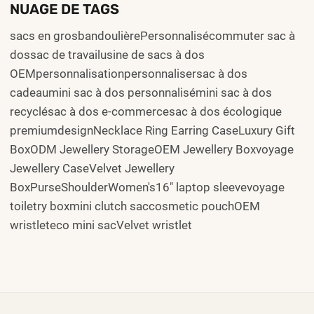
NUAGE DE TAGS
sacs en grosbandoulièrePersonnalisécommuter sac à
dossac de travailusine de sacs à dos
OEMpersonnalisationpersonnalisersac à dos
cadeaumini sac à dos personnalisémini sac à dos
recyclésac à dos e-commercesac à dos écologique
premiumdesignNecklace Ring Earring CaseLuxury Gift
BoxODM Jewellery StorageOEM Jewellery Boxvoyage
Jewellery CaseVelvet Jewellery
BoxPurseShoulderWomen's16" laptop sleevevoyage
toiletry boxmini clutch saccosmetic pouchOEM
wristleteco mini sacVelvet wristlet