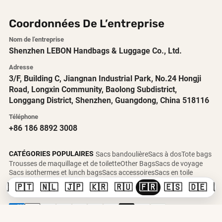
Coordonnées De L’entreprise
Nom de l’entreprise
Shenzhen LEBON Handbags & Luggage Co., Ltd.
Adresse
3/F, Building C, Jiangnan Industrial Park, No.24 Hongji
Road, Longxin Community, Baolong Subdistrict,
Longgang District, Shenzhen, Guangdong, China 518116
Téléphone
+86 186 8892 3008
CATÉGORIES POPULAIRES
Sacs bandoulière
Sacs à dos
Tote bags
Trousses de maquillage et de toilette
Other Bags
Sacs de voyage
Sacs isothermes et lunch bags
Sacs accessoires
Sacs en toile
🇸
🇵🇹
🇳🇱
🇯🇵
🇰🇷
🇷🇺
🇫🇷
🇪🇸
🇩🇪

Copyright © 2026 LEBON Bags Factory.