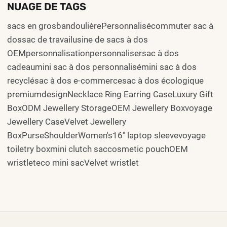
NUAGE DE TAGS
sacs en grosbandoulièrePersonnalisécommuter sac à
dossac de travailusine de sacs à dos
OEMpersonnalisationpersonnalisersac à dos
cadeaumini sac à dos personnalisémini sac à dos
recyclésac à dos e-commercesac à dos écologique
premiumdesignNecklace Ring Earring CaseLuxury Gift
BoxODM Jewellery StorageOEM Jewellery Boxvoyage
Jewellery CaseVelvet Jewellery
BoxPurseShoulderWomen's16" laptop sleevevoyage
toiletry boxmini clutch saccosmetic pouchOEM
wristleteco mini sacVelvet wristlet