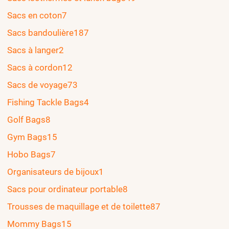
Sacs en coton
7
Sacs bandoulière
187
Sacs à langer
2
Sacs à cordon
12
Sacs de voyage
73
Fishing Tackle Bags
4
Golf Bags
8
Gym Bags
15
Hobo Bags
7
Organisateurs de bijoux
1
Sacs pour ordinateur portable
8
Trousses de maquillage et de toilette
87
Mommy Bags
15