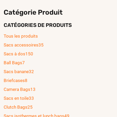
Catégorie Produit
CATÉGORIES DE PRODUITS
Tous les produits
Sacs accessoires
35
Sacs à dos
150
Ball Bags
7
Sacs banane
32
Briefcases
8
Camera Bags
13
Sacs en toile
33
Clutch Bags
25
Sacs isothermes et lunch bags
49