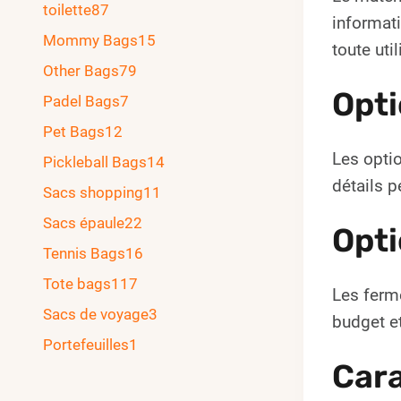
toilette
87
informati
Mommy Bags
15
toute uti
Other Bags
79
Opti
Padel Bags
7
Pet Bags
12
Les optio
Pickleball Bags
14
détails p
Sacs shopping
11
Sacs épaule
22
Opti
Tennis Bags
16
Tote bags
117
Les ferme
Sacs de voyage
3
budget et
Portefeuilles
1
Cara