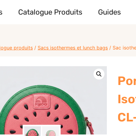
s
Catalogue Produits
Guides
logue produits
/
Sacs isothermes et lunch bags
/
Sac isoth
Po
Is
CL