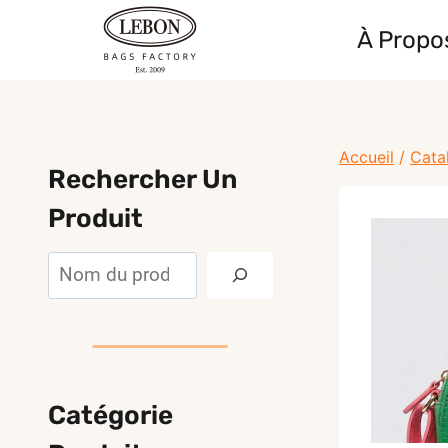
Skip
À Propo
to
content
Accueil
/
Cata
Rechercher Un
Produit
Rechercher
Catégorie