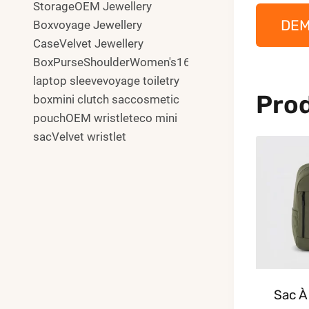
StorageOEM Jewellery
DE
Boxvoyage Jewellery
CaseVelvet Jewellery
BoxPurseShoulderWomen's16"
laptop sleevevoyage toiletry
Prod
boxmini clutch saccosmetic
pouchOEM wristleteco mini
sacVelvet wristlet
Sac À