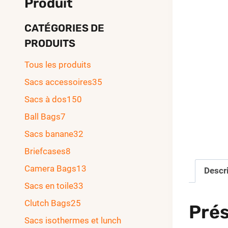
Produit
CATÉGORIES DE
PRODUITS
Tous les produits
Sacs accessoires
35
Sacs à dos
150
Ball Bags
7
Sacs banane
32
Briefcases
8
Camera Bags
13
Descr
Sacs en toile
33
Clutch Bags
25
Prés
Sacs isothermes et lunch