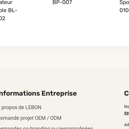
ateur
BP-007
Spo
ble BL-
010
02
Informations Entreprise
C
 propos de LEBON
No
Sh
emande projet OEM / ODM
Ad
emandes co-branding ou personnalisées