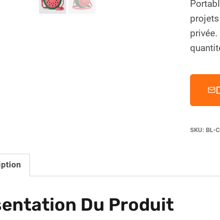
Portab
projet
privée
quantit
SKU:
BL-C
iption
entation Du Produit