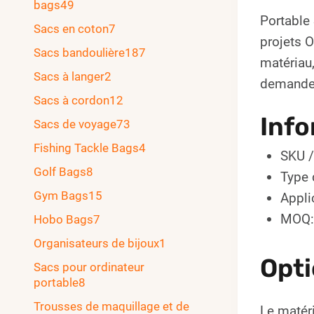
bags
49
Portable
Sacs en coton
7
projets 
Sacs bandoulière
187
matériau,
Sacs à langer
2
demande
Sacs à cordon
12
Info
Sacs de voyage
73
Fishing Tackle Bags
4
SKU /
Golf Bags
8
Type 
Gym Bags
15
Appli
MOQ:
Hobo Bags
7
Organisateurs de bijoux
1
Opti
Sacs pour ordinateur
portable
8
Trousses de maquillage et de
Le matéri