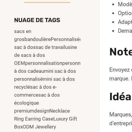
Modèl
Optio
NUAGE DE TAGS
Adapt
Deman
sacs en
grosbandoulièrePersonnalisécommuter
sac à dossac de travailusine
Not
de sacs à dos
OEMpersonnalisationpersonnalisersac
Envoyez 
à dos cadeaumini sac à dos
marque. L
personnalisémini sac à dos
recyclésac à dos e-
Idéa
commercesac à dos
écologique
premiumdesignNecklace
Marques,
Ring Earring CaseLuxury Gift
d’entrepr
BoxODM Jewellery