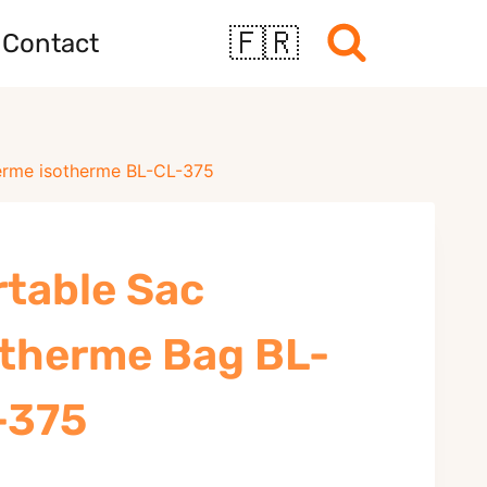
🇫🇷
Contact
erme isotherme BL-CL-375
rtable Sac
otherme Bag BL-
-375