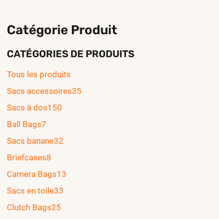
Catégorie Produit
CATÉGORIES DE PRODUITS
Tous les produits
Sacs accessoires
35
Sacs à dos
150
Ball Bags
7
Sacs banane
32
Briefcases
8
Camera Bags
13
Sacs en toile
33
Clutch Bags
25