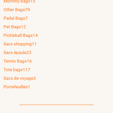
Mommy Bags
15
Other Bags
79
Padel Bags
7
Pet Bags
12
Pickleball Bags
14
Sacs shopping
11
Sacs épaule
22
Tennis Bags
16
Tote bags
117
Sacs de voyage
3
Portefeuilles
1