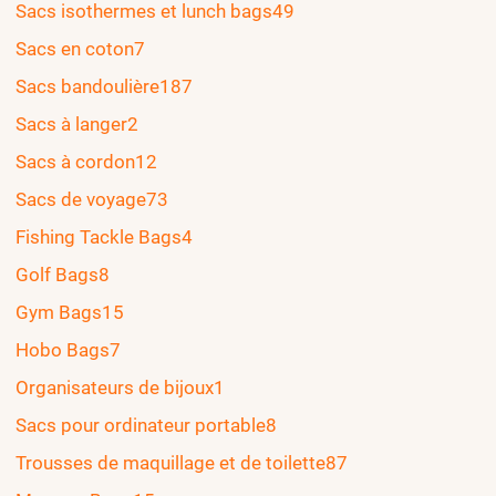
Sacs isothermes et lunch bags
49
Sacs en coton
7
Sacs bandoulière
187
Sacs à langer
2
Sacs à cordon
12
Sacs de voyage
73
Fishing Tackle Bags
4
Golf Bags
8
Gym Bags
15
Hobo Bags
7
Organisateurs de bijoux
1
Sacs pour ordinateur portable
8
Trousses de maquillage et de toilette
87