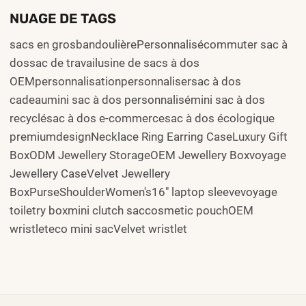
NUAGE DE TAGS
sacs en grosbandoulièrePersonnalisécommuter sac à
dossac de travailusine de sacs à dos
OEMpersonnalisationpersonnalisersac à dos
cadeaumini sac à dos personnalisémini sac à dos
recyclésac à dos e-commercesac à dos écologique
premiumdesignNecklace Ring Earring CaseLuxury Gift
BoxODM Jewellery StorageOEM Jewellery Boxvoyage
Jewellery CaseVelvet Jewellery
BoxPurseShoulderWomen's16" laptop sleevevoyage
toiletry boxmini clutch saccosmetic pouchOEM
wristleteco mini sacVelvet wristlet