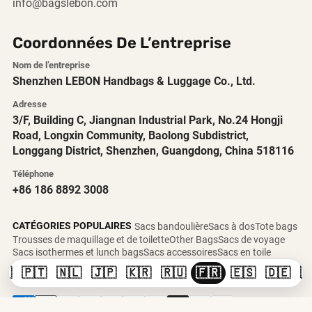
info@bagslebon.com
Coordonnées De L’entreprise
Nom de l’entreprise
Shenzhen LEBON Handbags & Luggage Co., Ltd.
Adresse
3/F, Building C, Jiangnan Industrial Park, No.24 Hongji
Road, Longxin Community, Baolong Subdistrict,
Longgang District, Shenzhen, Guangdong, China 518116
Téléphone
+86 186 8892 3008
CATÉGORIES POPULAIRES
Sacs bandoulière
Sacs à dos
Tote bags
Trousses de maquillage et de toilette
Other Bags
Sacs de voyage
Sacs isothermes et lunch bags
Sacs accessoires
Sacs en toile
🇸
🇵🇹
🇳🇱
🇯🇵
🇰🇷
🇷🇺
🇫🇷
🇪🇸
🇩🇪
