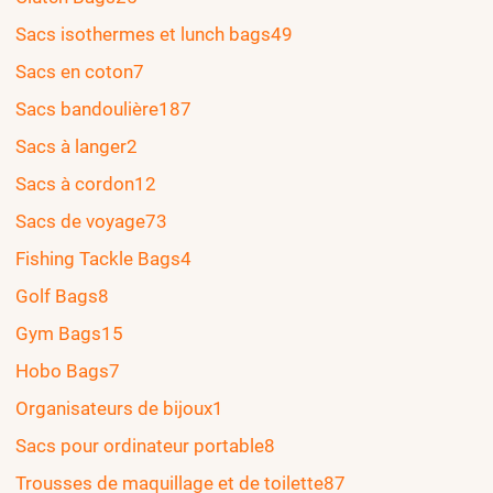
Sacs isothermes et lunch bags
49
Sacs en coton
7
Sacs bandoulière
187
Sacs à langer
2
Sacs à cordon
12
Sacs de voyage
73
Fishing Tackle Bags
4
Golf Bags
8
Gym Bags
15
Hobo Bags
7
Organisateurs de bijoux
1
Sacs pour ordinateur portable
8
Trousses de maquillage et de toilette
87