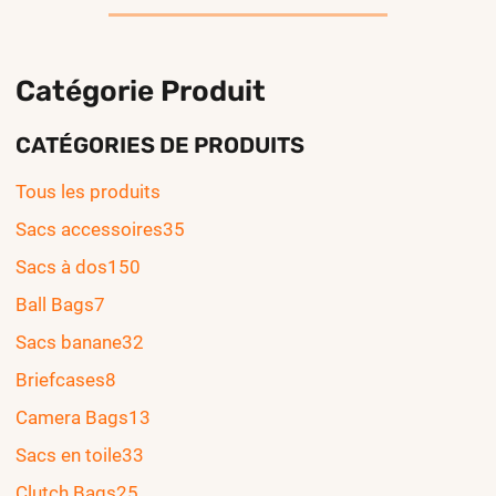
Catégorie Produit
CATÉGORIES DE PRODUITS
Tous les produits
Sacs accessoires
35
Sacs à dos
150
Ball Bags
7
Sacs banane
32
Briefcases
8
Camera Bags
13
Sacs en toile
33
Clutch Bags
25