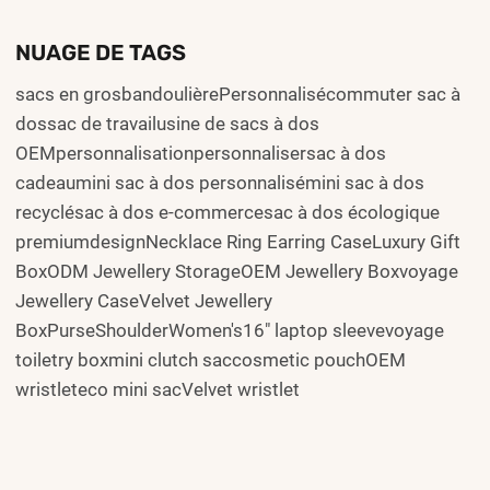
NUAGE DE TAGS
sacs en grosbandoulièrePersonnalisécommuter sac à
dossac de travailusine de sacs à dos
OEMpersonnalisationpersonnalisersac à dos
cadeaumini sac à dos personnalisémini sac à dos
recyclésac à dos e-commercesac à dos écologique
premiumdesignNecklace Ring Earring CaseLuxury Gift
BoxODM Jewellery StorageOEM Jewellery Boxvoyage
Jewellery CaseVelvet Jewellery
BoxPurseShoulderWomen's16" laptop sleevevoyage
toiletry boxmini clutch saccosmetic pouchOEM
wristleteco mini sacVelvet wristlet