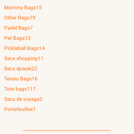
Mommy Bags
15
Other Bags
79
Padel Bags
7
Pet Bags
12
Pickleball Bags
14
Sacs shopping
11
Sacs épaule
22
Tennis Bags
16
Tote bags
117
Sacs de voyage
3
Portefeuilles
1