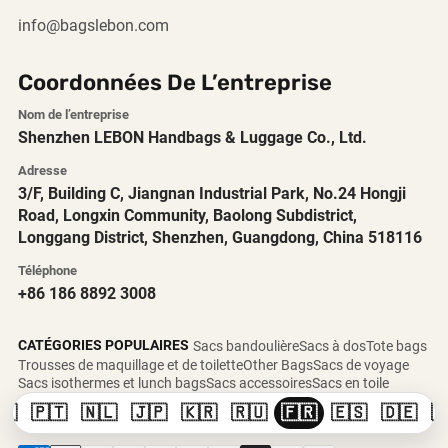
info@bagslebon.com
Coordonnées De L’entreprise
Nom de l’entreprise
Shenzhen LEBON Handbags & Luggage Co., Ltd.
Adresse
3/F, Building C, Jiangnan Industrial Park, No.24 Hongji
Road, Longxin Community, Baolong Subdistrict,
Longgang District, Shenzhen, Guangdong, China 518116
Téléphone
+86 186 8892 3008
CATÉGORIES POPULAIRES
Sacs bandoulière
Sacs à dos
Tote bags
Trousses de maquillage et de toilette
Other Bags
Sacs de voyage
Sacs isothermes et lunch bags
Sacs accessoires
Sacs en toile
🇸
🇵🇹
🇳🇱
🇯🇵
🇰🇷
🇷🇺
🇫🇷
🇪🇸
🇩🇪
