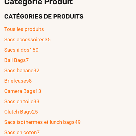
Catégorie Produit
CATÉGORIES DE PRODUITS
Tous les produits
Sacs accessoires
35
Sacs à dos
150
Ball Bags
7
Sacs banane
32
Briefcases
8
Camera Bags
13
Sacs en toile
33
Clutch Bags
25
Sacs isothermes et lunch bags
49
Sacs en coton
7