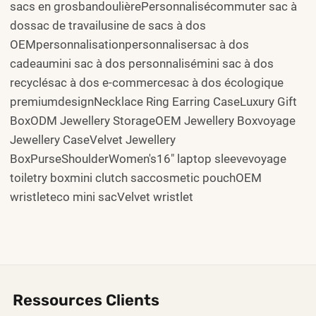
sacs en grosbandoulièrePersonnalisécommuter sac à
dossac de travailusine de sacs à dos
OEMpersonnalisationpersonnalisersac à dos
cadeaumini sac à dos personnalisémini sac à dos
recyclésac à dos e-commercesac à dos écologique
premiumdesignNecklace Ring Earring CaseLuxury Gift
BoxODM Jewellery StorageOEM Jewellery Boxvoyage
Jewellery CaseVelvet Jewellery
BoxPurseShoulderWomen's16" laptop sleevevoyage
toiletry boxmini clutch saccosmetic pouchOEM
wristleteco mini sacVelvet wristlet
Ressources Clients