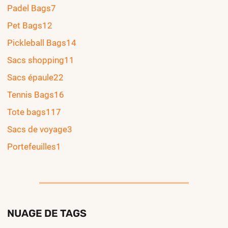
Padel Bags
7
Pet Bags
12
Pickleball Bags
14
Sacs shopping
11
Sacs épaule
22
Tennis Bags
16
Tote bags
117
Sacs de voyage
3
Portefeuilles
1
NUAGE DE TAGS