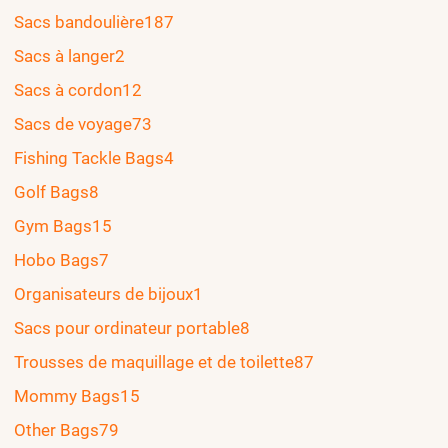
Sacs bandoulière
187
Sacs à langer
2
Sacs à cordon
12
Sacs de voyage
73
Fishing Tackle Bags
4
Golf Bags
8
Gym Bags
15
Hobo Bags
7
Organisateurs de bijoux
1
Sacs pour ordinateur portable
8
Trousses de maquillage et de toilette
87
Mommy Bags
15
Other Bags
79