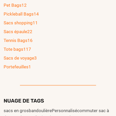
Pet Bags
12
Pickleball Bags
14
Sacs shopping
11
Sacs épaule
22
Tennis Bags
16
Tote bags
117
Sacs de voyage
3
Portefeuilles
1
NUAGE DE TAGS
sacs en grosbandoulièrePersonnalisécommuter sac à