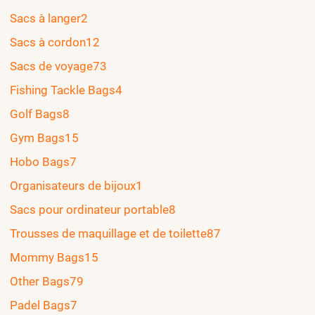
Sacs à langer
2
Sacs à cordon
12
Sacs de voyage
73
Fishing Tackle Bags
4
Golf Bags
8
Gym Bags
15
Hobo Bags
7
Organisateurs de bijoux
1
Sacs pour ordinateur portable
8
Trousses de maquillage et de toilette
87
Mommy Bags
15
Other Bags
79
Padel Bags
7