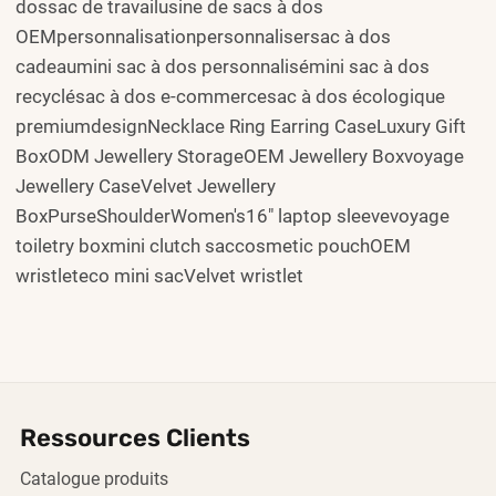
dossac de travailusine de sacs à dos
OEMpersonnalisationpersonnalisersac à dos
cadeaumini sac à dos personnalisémini sac à dos
recyclésac à dos e-commercesac à dos écologique
premiumdesignNecklace Ring Earring CaseLuxury Gift
BoxODM Jewellery StorageOEM Jewellery Boxvoyage
Jewellery CaseVelvet Jewellery
BoxPurseShoulderWomen's16" laptop sleevevoyage
toiletry boxmini clutch saccosmetic pouchOEM
wristleteco mini sacVelvet wristlet
Ressources Clients
Catalogue produits