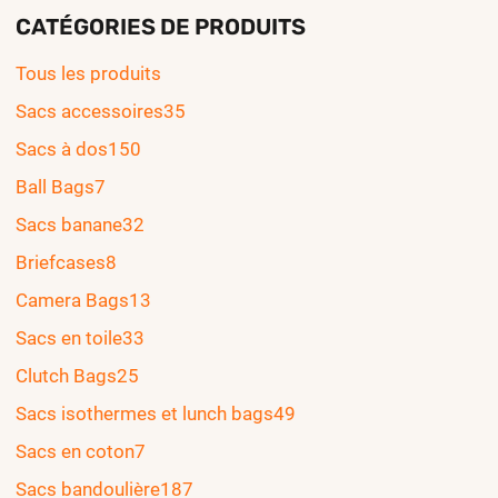
CATÉGORIES DE PRODUITS
Tous les produits
Sacs accessoires
35
Sacs à dos
150
Ball Bags
7
Sacs banane
32
Briefcases
8
Camera Bags
13
Sacs en toile
33
Clutch Bags
25
Sacs isothermes et lunch bags
49
Sacs en coton
7
Sacs bandoulière
187