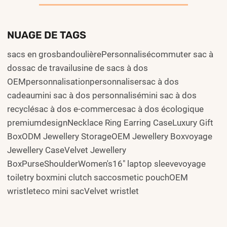
NUAGE DE TAGS
sacs en grosbandoulièrePersonnalisécommuter sac à
dossac de travailusine de sacs à dos
OEMpersonnalisationpersonnalisersac à dos
cadeaumini sac à dos personnalisémini sac à dos
recyclésac à dos e-commercesac à dos écologique
premiumdesignNecklace Ring Earring CaseLuxury Gift
BoxODM Jewellery StorageOEM Jewellery Boxvoyage
Jewellery CaseVelvet Jewellery
BoxPurseShoulderWomen's16" laptop sleevevoyage
toiletry boxmini clutch saccosmetic pouchOEM
wristleteco mini sacVelvet wristlet