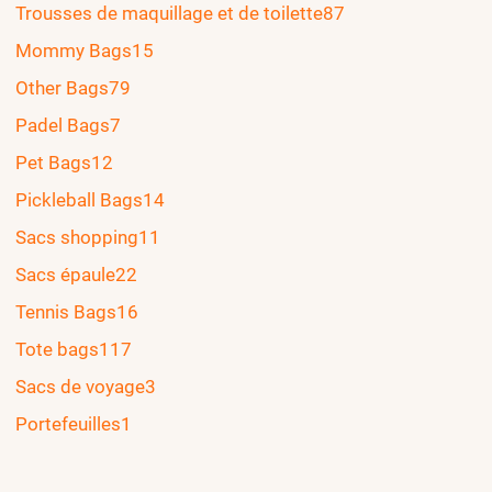
Trousses de maquillage et de toilette
87
Mommy Bags
15
Other Bags
79
Padel Bags
7
Pet Bags
12
Pickleball Bags
14
Sacs shopping
11
Sacs épaule
22
Tennis Bags
16
Tote bags
117
Sacs de voyage
3
Portefeuilles
1