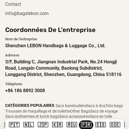
Contact
info@bagslebon.com
Coordonnées De L’entreprise
Nom de l’entreprise
Shenzhen LEBON Handbags & Luggage Co., Ltd.
Adresse
3/F, Building C, Jiangnan Industrial Park, No.24 Hongji
Road, Longxin Community, Baolong Subdistrict,
Longgang District, Shenzhen, Guangdong, China 518116
Téléphone
+86 186 8892 3008
CATÉGORIES POPULAIRES
Sacs bandoulière
Sacs à dos
Tote bags
Trousses de maquillage et de toilette
Other Bags
Sacs de voyage
Sacs isothermes et lunch bags
Sacs accessoires
Sacs en toile
🇸
🇵🇹
🇳🇱
🇯🇵
🇰🇷
🇷🇺
🇫🇷
🇪🇸
🇩🇪
