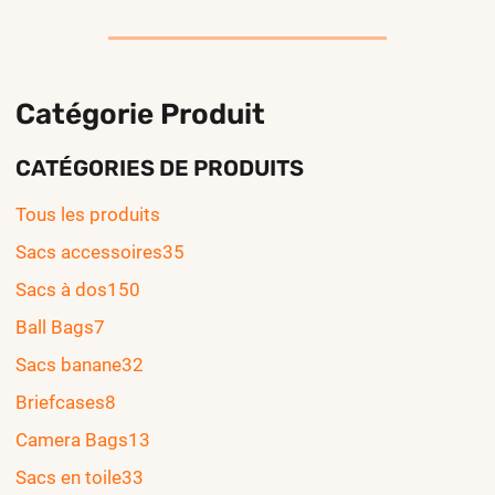
Catégorie Produit
CATÉGORIES DE PRODUITS
Tous les produits
Sacs accessoires
35
Sacs à dos
150
Ball Bags
7
Sacs banane
32
Briefcases
8
Camera Bags
13
Sacs en toile
33