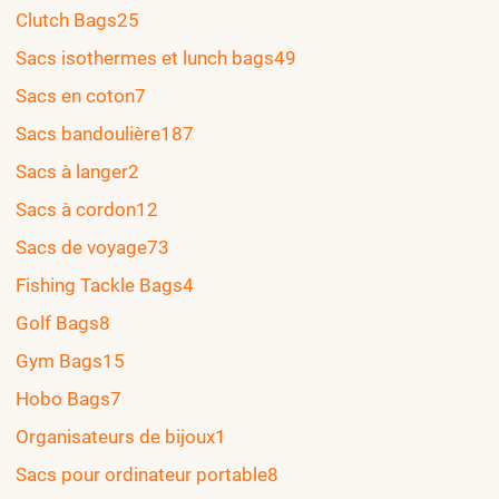
Clutch Bags
25
Sacs isothermes et lunch bags
49
Sacs en coton
7
Sacs bandoulière
187
Sacs à langer
2
Sacs à cordon
12
Sacs de voyage
73
Fishing Tackle Bags
4
Golf Bags
8
Gym Bags
15
Hobo Bags
7
Organisateurs de bijoux
1
Sacs pour ordinateur portable
8