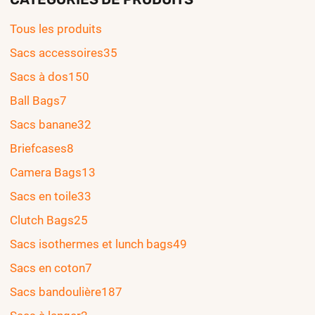
Tous les produits
Sacs accessoires
35
Sacs à dos
150
Ball Bags
7
Sacs banane
32
Briefcases
8
Camera Bags
13
Sacs en toile
33
Clutch Bags
25
Sacs isothermes et lunch bags
49
Sacs en coton
7
Sacs bandoulière
187