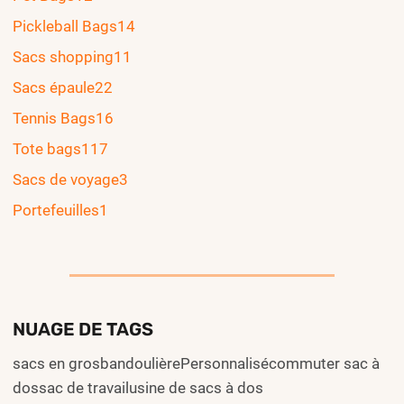
Pickleball Bags
14
Sacs shopping
11
Sacs épaule
22
Tennis Bags
16
Tote bags
117
Sacs de voyage
3
Portefeuilles
1
NUAGE DE TAGS
sacs en grosbandoulièrePersonnalisécommuter sac à
dossac de travailusine de sacs à dos