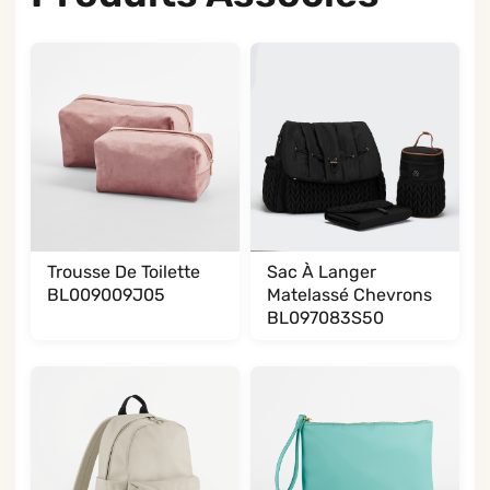
Trousse De Toilette
Sac À Langer
BL009009J05
Matelassé Chevrons
BL097083S50