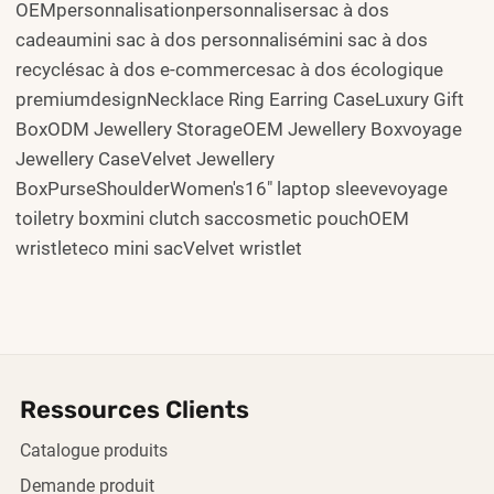
OEMpersonnalisationpersonnalisersac à dos
cadeaumini sac à dos personnalisémini sac à dos
recyclésac à dos e-commercesac à dos écologique
premiumdesignNecklace Ring Earring CaseLuxury Gift
BoxODM Jewellery StorageOEM Jewellery Boxvoyage
Jewellery CaseVelvet Jewellery
BoxPurseShoulderWomen's16" laptop sleevevoyage
toiletry boxmini clutch saccosmetic pouchOEM
wristleteco mini sacVelvet wristlet
Ressources Clients
Catalogue produits
Demande produit