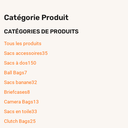
Catégorie Produit
CATÉGORIES DE PRODUITS
Tous les produits
Sacs accessoires
35
Sacs à dos
150
Ball Bags
7
Sacs banane
32
Briefcases
8
Camera Bags
13
Sacs en toile
33
Clutch Bags
25