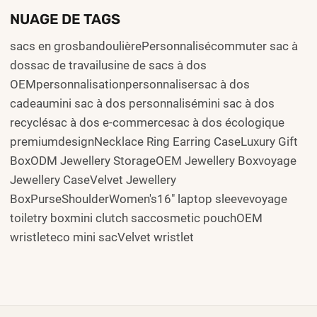
NUAGE DE TAGS
sacs en grosbandoulièrePersonnalisécommuter sac à
dossac de travailusine de sacs à dos
OEMpersonnalisationpersonnalisersac à dos
cadeaumini sac à dos personnalisémini sac à dos
recyclésac à dos e-commercesac à dos écologique
premiumdesignNecklace Ring Earring CaseLuxury Gift
BoxODM Jewellery StorageOEM Jewellery Boxvoyage
Jewellery CaseVelvet Jewellery
BoxPurseShoulderWomen's16" laptop sleevevoyage
toiletry boxmini clutch saccosmetic pouchOEM
wristleteco mini sacVelvet wristlet