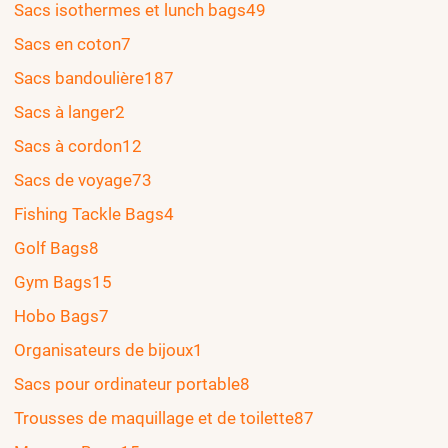
Sacs isothermes et lunch bags
49
Sacs en coton
7
Sacs bandoulière
187
Sacs à langer
2
Sacs à cordon
12
Sacs de voyage
73
Fishing Tackle Bags
4
Golf Bags
8
Gym Bags
15
Hobo Bags
7
Organisateurs de bijoux
1
Sacs pour ordinateur portable
8
Trousses de maquillage et de toilette
87