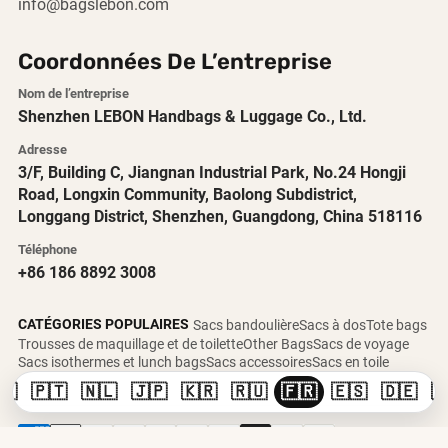
info@bagslebon.com
Coordonnées De L’entreprise
Nom de l’entreprise
Shenzhen LEBON Handbags & Luggage Co., Ltd.
Adresse
3/F, Building C, Jiangnan Industrial Park, No.24 Hongji
Road, Longxin Community, Baolong Subdistrict,
Longgang District, Shenzhen, Guangdong, China 518116
Téléphone
+86 186 8892 3008
CATÉGORIES POPULAIRES
Sacs bandoulière
Sacs à dos
Tote bags
Trousses de maquillage et de toilette
Other Bags
Sacs de voyage
Sacs isothermes et lunch bags
Sacs accessoires
Sacs en toile
🇸
🇵🇹
🇳🇱
🇯🇵
🇰🇷
🇷🇺
🇫🇷
🇪🇸
🇩🇪
