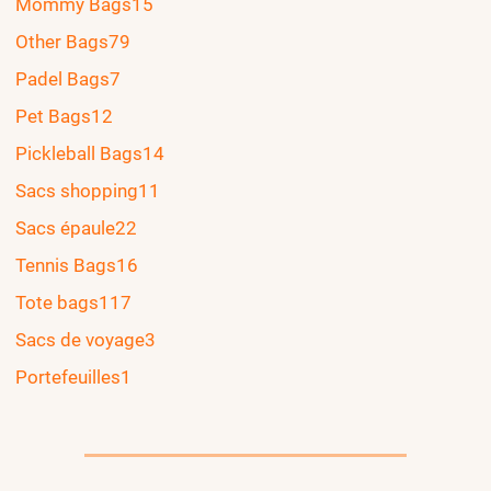
Mommy Bags
15
Other Bags
79
Padel Bags
7
Pet Bags
12
Pickleball Bags
14
Sacs shopping
11
Sacs épaule
22
Tennis Bags
16
Tote bags
117
Sacs de voyage
3
Portefeuilles
1