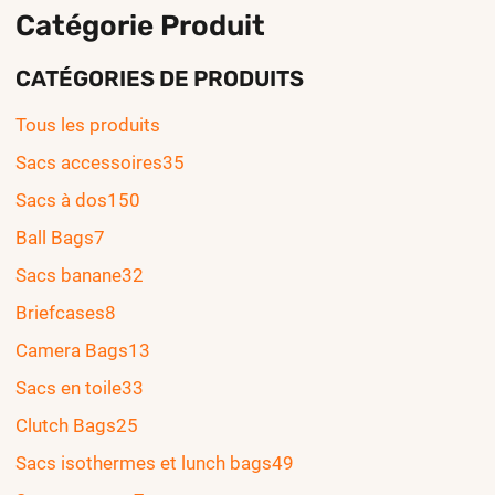
Catégorie Produit
CATÉGORIES DE PRODUITS
Tous les produits
Sacs accessoires
35
Sacs à dos
150
Ball Bags
7
Sacs banane
32
Briefcases
8
Camera Bags
13
Sacs en toile
33
Clutch Bags
25
Sacs isothermes et lunch bags
49