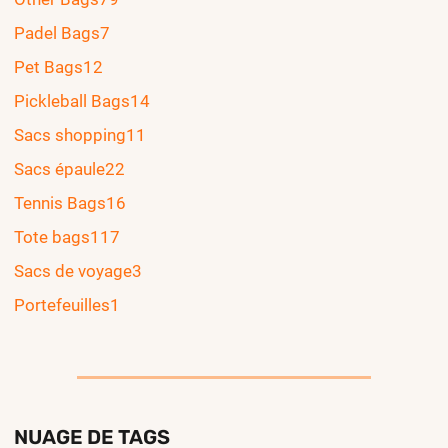
Padel Bags
7
Pet Bags
12
Pickleball Bags
14
Sacs shopping
11
Sacs épaule
22
Tennis Bags
16
Tote bags
117
Sacs de voyage
3
Portefeuilles
1
NUAGE DE TAGS