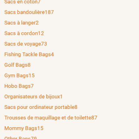
Sacs en coton
7
Sacs bandoulière
187
Sacs à langer
2
Sacs à cordon
12
Sacs de voyage
73
Fishing Tackle Bags
4
Golf Bags
8
Gym Bags
15
Hobo Bags
7
Organisateurs de bijoux
1
Sacs pour ordinateur portable
8
Trousses de maquillage et de toilette
87
Mommy Bags
15
Other Bags
79