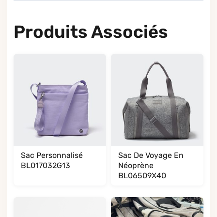
Produits Associés
Sac Personnalisé
Sac De Voyage En
BL017032G13
Néoprène
BL06509X40