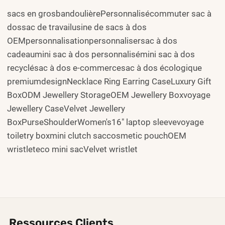
sacs en grosbandoulièrePersonnalisécommuter sac à
dossac de travailusine de sacs à dos
OEMpersonnalisationpersonnalisersac à dos
cadeaumini sac à dos personnalisémini sac à dos
recyclésac à dos e-commercesac à dos écologique
premiumdesignNecklace Ring Earring CaseLuxury Gift
BoxODM Jewellery StorageOEM Jewellery Boxvoyage
Jewellery CaseVelvet Jewellery
BoxPurseShoulderWomen's16" laptop sleevevoyage
toiletry boxmini clutch saccosmetic pouchOEM
wristleteco mini sacVelvet wristlet
Ressources Clients