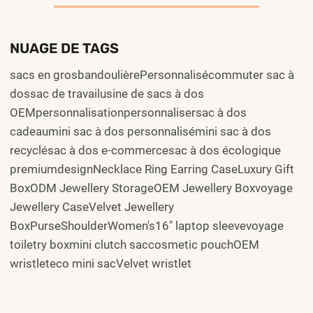
NUAGE DE TAGS
sacs en grosbandoulièrePersonnalisécommuter sac à
dossac de travailusine de sacs à dos
OEMpersonnalisationpersonnalisersac à dos
cadeaumini sac à dos personnalisémini sac à dos
recyclésac à dos e-commercesac à dos écologique
premiumdesignNecklace Ring Earring CaseLuxury Gift
BoxODM Jewellery StorageOEM Jewellery Boxvoyage
Jewellery CaseVelvet Jewellery
BoxPurseShoulderWomen's16" laptop sleevevoyage
toiletry boxmini clutch saccosmetic pouchOEM
wristleteco mini sacVelvet wristlet