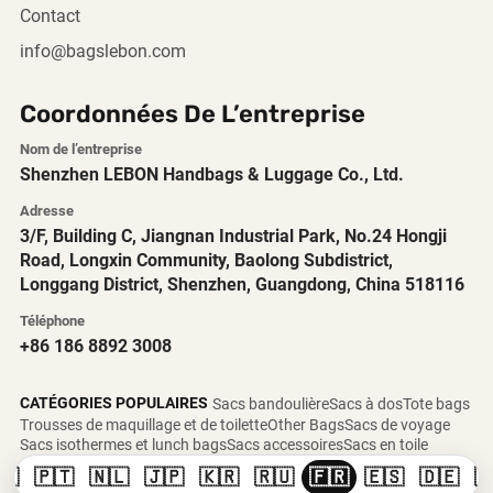
Contact
info@bagslebon.com
Coordonnées De L’entreprise
Nom de l’entreprise
Shenzhen LEBON Handbags & Luggage Co., Ltd.
Adresse
3/F, Building C, Jiangnan Industrial Park, No.24 Hongji
Road, Longxin Community, Baolong Subdistrict,
Longgang District, Shenzhen, Guangdong, China 518116
Téléphone
+86 186 8892 3008
CATÉGORIES POPULAIRES
Sacs bandoulière
Sacs à dos
Tote bags
Trousses de maquillage et de toilette
Other Bags
Sacs de voyage
Sacs isothermes et lunch bags
Sacs accessoires
Sacs en toile
🇸
🇵🇹
🇳🇱
🇯🇵
🇰🇷
🇷🇺
🇫🇷
🇪🇸
🇩🇪
