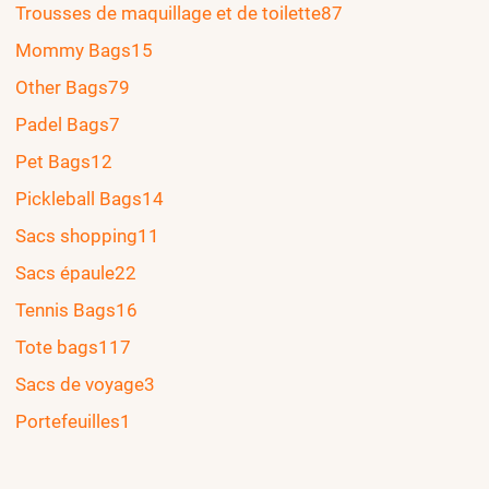
Trousses de maquillage et de toilette
87
Mommy Bags
15
Other Bags
79
Padel Bags
7
Pet Bags
12
Pickleball Bags
14
Sacs shopping
11
Sacs épaule
22
Tennis Bags
16
Tote bags
117
Sacs de voyage
3
Portefeuilles
1