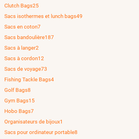
Clutch Bags
25
Sacs isothermes et lunch bags
49
Sacs en coton
7
Sacs bandoulière
187
Sacs à langer
2
Sacs à cordon
12
Sacs de voyage
73
Fishing Tackle Bags
4
Golf Bags
8
Gym Bags
15
Hobo Bags
7
Organisateurs de bijoux
1
Sacs pour ordinateur portable
8