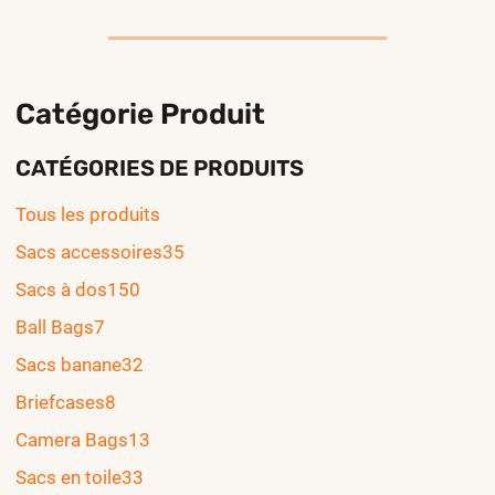
Catégorie Produit
CATÉGORIES DE PRODUITS
Tous les produits
Sacs accessoires
35
Sacs à dos
150
Ball Bags
7
Sacs banane
32
Briefcases
8
Camera Bags
13
Sacs en toile
33