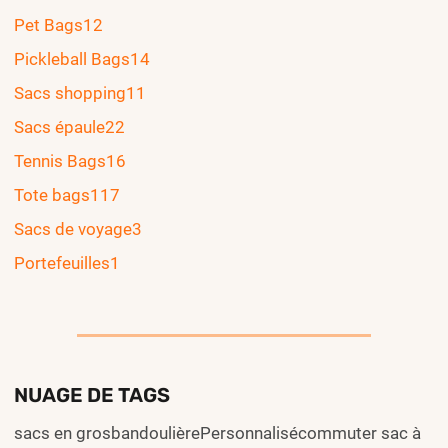
Pet Bags
12
Pickleball Bags
14
Sacs shopping
11
Sacs épaule
22
Tennis Bags
16
Tote bags
117
Sacs de voyage
3
Portefeuilles
1
NUAGE DE TAGS
sacs en grosbandoulièrePersonnalisécommuter sac à