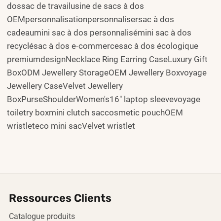
dossac de travailusine de sacs à dos
OEMpersonnalisationpersonnalisersac à dos
cadeaumini sac à dos personnalisémini sac à dos
recyclésac à dos e-commercesac à dos écologique
premiumdesignNecklace Ring Earring CaseLuxury Gift
BoxODM Jewellery StorageOEM Jewellery Boxvoyage
Jewellery CaseVelvet Jewellery
BoxPurseShoulderWomen's16" laptop sleevevoyage
toiletry boxmini clutch saccosmetic pouchOEM
wristleteco mini sacVelvet wristlet
Ressources Clients
Catalogue produits