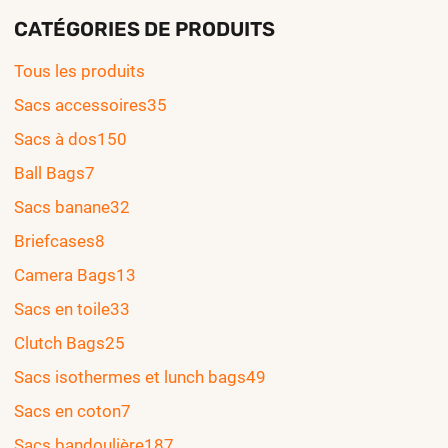
CATÉGORIES DE PRODUITS
Tous les produits
Sacs accessoires
35
Sacs à dos
150
Ball Bags
7
Sacs banane
32
Briefcases
8
Camera Bags
13
Sacs en toile
33
Clutch Bags
25
Sacs isothermes et lunch bags
49
Sacs en coton
7
Sacs bandoulière
187