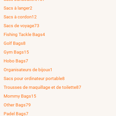
Sacs à langer
2
Sacs à cordon
12
Sacs de voyage
73
Fishing Tackle Bags
4
Golf Bags
8
Gym Bags
15
Hobo Bags
7
Organisateurs de bijoux
1
Sacs pour ordinateur portable
8
Trousses de maquillage et de toilette
87
Mommy Bags
15
Other Bags
79
Padel Bags
7