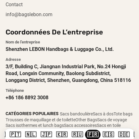
Contact
info@bagslebon.com
Coordonnées De L’entreprise
Nom de l’entreprise
Shenzhen LEBON Handbags & Luggage Co., Ltd.
Adresse
3/F, Building C, Jiangnan Industrial Park, No.24 Hongji
Road, Longxin Community, Baolong Subdistrict,
Longgang District, Shenzhen, Guangdong, China 518116
Téléphone
+86 186 8892 3008
CATÉGORIES POPULAIRES
Sacs bandoulière
Sacs à dos
Tote bags
Trousses de maquillage et de toilette
Other Bags
Sacs de voyage
Sacs isothermes et lunch bags
Sacs accessoires
Sacs en toile
🇸
🇵🇹
🇳🇱
🇯🇵
🇰🇷
🇷🇺
🇫🇷
🇪🇸
🇩🇪
