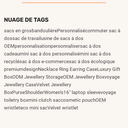
NUAGE DE TAGS
sacs en grosbandoulièrePersonnalisécommuter sac à
dossac de travailusine de sacs à dos
OEMpersonnalisationpersonnalisersac à dos
cadeaumini sac à dos personnalisémini sac à dos
recyclésac à dos e-commercesac à dos écologique
premiumdesignNecklace Ring Earring CaseLuxury Gift
BoxODM Jewellery StorageOEM Jewellery Boxvoyage
Jewellery CaseVelvet Jewellery
BoxPurseShoulderWomen's16" laptop sleevevoyage
toiletry boxmini clutch saccosmetic pouchOEM
wristleteco mini sacVelvet wristlet