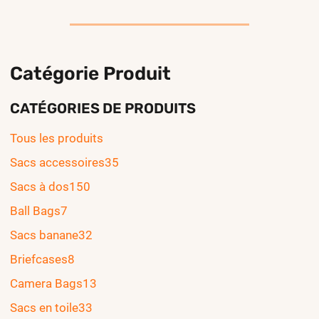
Catégorie Produit
CATÉGORIES DE PRODUITS
Tous les produits
Sacs accessoires
35
Sacs à dos
150
Ball Bags
7
Sacs banane
32
Briefcases
8
Camera Bags
13
Sacs en toile
33