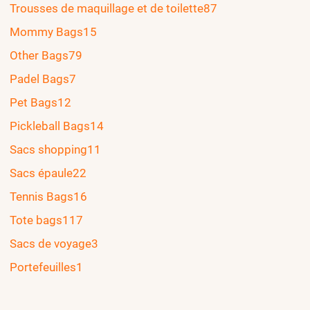
Trousses de maquillage et de toilette
87
Mommy Bags
15
Other Bags
79
Padel Bags
7
Pet Bags
12
Pickleball Bags
14
Sacs shopping
11
Sacs épaule
22
Tennis Bags
16
Tote bags
117
Sacs de voyage
3
Portefeuilles
1