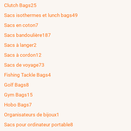
Clutch Bags
25
Sacs isothermes et lunch bags
49
Sacs en coton
7
Sacs bandoulière
187
Sacs à langer
2
Sacs à cordon
12
Sacs de voyage
73
Fishing Tackle Bags
4
Golf Bags
8
Gym Bags
15
Hobo Bags
7
Organisateurs de bijoux
1
Sacs pour ordinateur portable
8