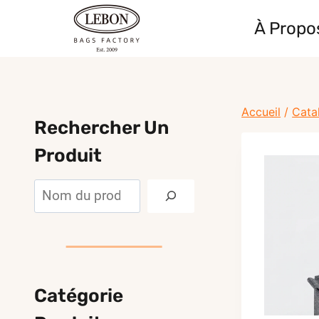
Skip
À Propo
to
content
Accueil
/
Cata
Rechercher Un
Produit
Rechercher
Catégorie