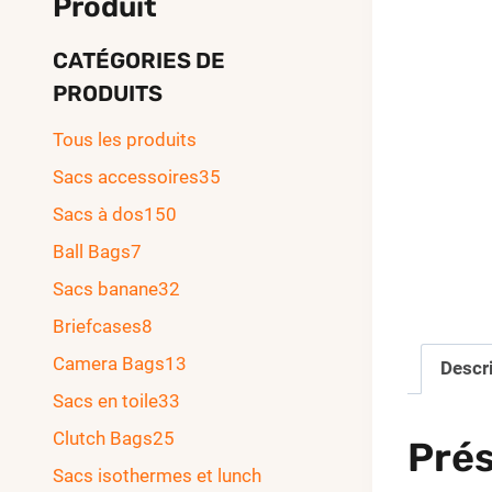
Produit
CATÉGORIES DE
PRODUITS
Tous les produits
Sacs accessoires
35
Sacs à dos
150
Ball Bags
7
Sacs banane
32
Briefcases
8
Camera Bags
13
Descr
Sacs en toile
33
Clutch Bags
25
Prés
Sacs isothermes et lunch