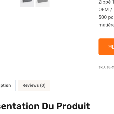
Zippé 
OEM / 
500 pc
matière
SKU:
BL-C
iption
Reviews (0)
entation Du Produit