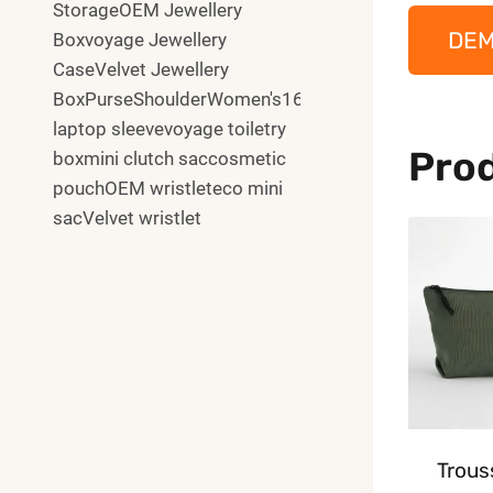
StorageOEM Jewellery
DE
Boxvoyage Jewellery
CaseVelvet Jewellery
BoxPurseShoulderWomen's16"
laptop sleevevoyage toiletry
Prod
boxmini clutch saccosmetic
pouchOEM wristleteco mini
sacVelvet wristlet
Trous