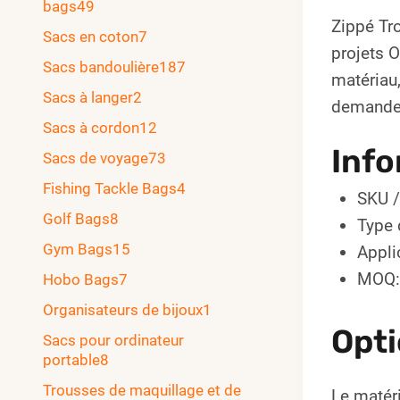
bags
49
Zippé Tr
Sacs en coton
7
projets 
Sacs bandoulière
187
matériau,
Sacs à langer
2
demande
Sacs à cordon
12
Info
Sacs de voyage
73
Fishing Tackle Bags
4
SKU /
Golf Bags
8
Type 
Gym Bags
15
Appli
MOQ:
Hobo Bags
7
Organisateurs de bijoux
1
Opti
Sacs pour ordinateur
portable
8
Trousses de maquillage et de
Le matéri