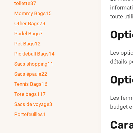
toilette
87
informati
Mommy Bags
15
toute uti
Other Bags
79
Opti
Padel Bags
7
Pet Bags
12
Les optio
Pickleball Bags
14
détails p
Sacs shopping
11
Sacs épaule
22
Opti
Tennis Bags
16
Tote bags
117
Les ferme
Sacs de voyage
3
budget et
Portefeuilles
1
Cara