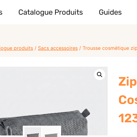
s
Catalogue Produits
Guides
logue produits
/
Sacs accessoires
/
Trousse cosmétique zi
Zi
Co
12