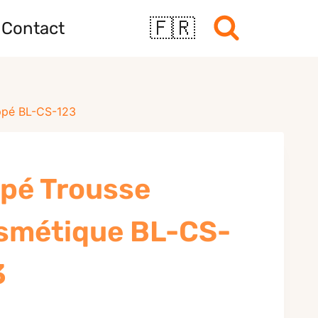
🇫🇷
Contact
ppé BL-CS-123
ppé Trousse
smétique BL-CS-
3