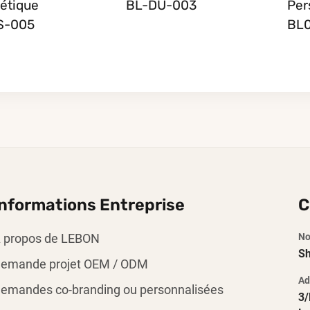
étique
BL-DU-003
Per
S-005
BL0
Informations Entreprise
C
 propos de LEBON
No
Sh
emande projet OEM / ODM
Ad
emandes co-branding ou personnalisées
3/