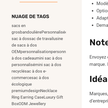
Modèl
Optio
NUAGE DE TAGS
Adapt
Deman
sacs en
grosbandoulièrePersonnalisécommuter
sac à dossac de travailusine
Not
de sacs à dos
OEMpersonnalisationpersonnalisersac
Envoyez 
à dos cadeaumini sac à dos
marque. L
personnalisémini sac à dos
recyclésac à dos e-
Idéa
commercesac à dos
écologique
premiumdesignNecklace
Marques,
Ring Earring CaseLuxury Gift
d’entrepr
BoxODM Jewellery