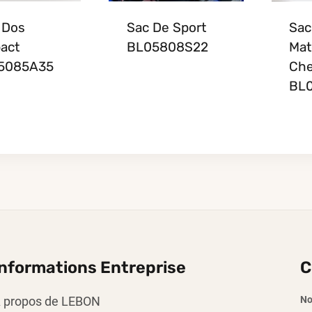
 Dos
Sac De Sport
Sac
act
BL05808S22
Mat
5085A35
Che
BL
Informations Entreprise
C
 propos de LEBON
No