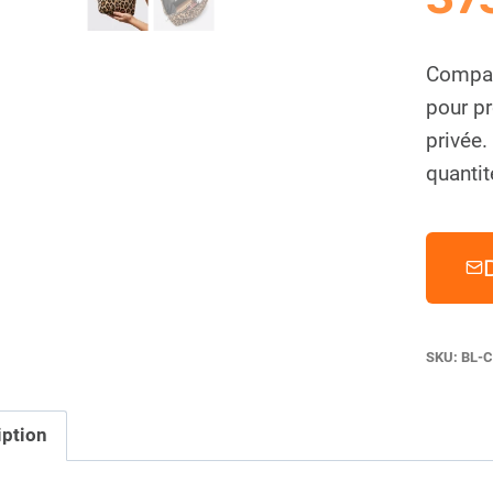
Compac
pour p
privée
quantit
SKU:
BL-C
iption