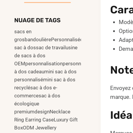
Cara
NUAGE DE TAGS
Modèl
Optio
sacs en
grosbandoulièrePersonnalisécommuter
Adapt
sac à dossac de travailusine
Deman
de sacs à dos
OEMpersonnalisationpersonnalisersac
Not
à dos cadeaumini sac à dos
personnalisémini sac à dos
Envoyez 
recyclésac à dos e-
commercesac à dos
marque. L
écologique
Idéa
premiumdesignNecklace
Ring Earring CaseLuxury Gift
BoxODM Jewellery