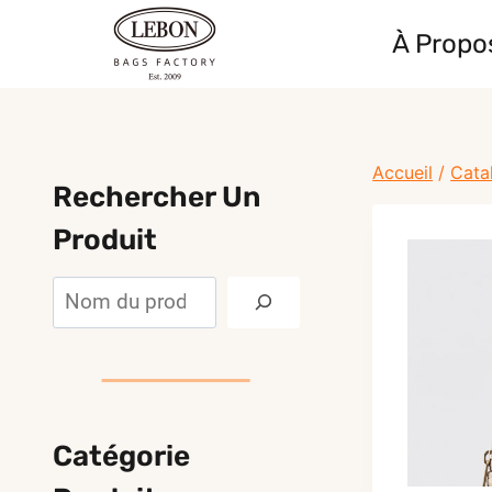
Skip
À Propo
to
content
Accueil
/
Cata
Rechercher Un
Produit
Rechercher
Catégorie