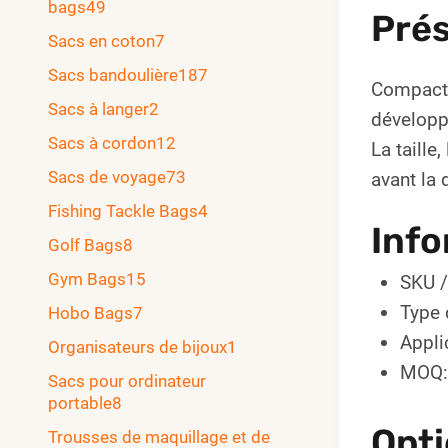
bags
49
Prés
Sacs en coton
7
Sacs bandoulière
187
Compact 
Sacs à langer
2
développ
Sacs à cordon
12
La taille
Sacs de voyage
73
avant la
Fishing Tackle Bags
4
Info
Golf Bags
8
Gym Bags
15
SKU /
Type 
Hobo Bags
7
Appli
Organisateurs de bijoux
1
MOQ:
Sacs pour ordinateur
portable
8
Opti
Trousses de maquillage et de