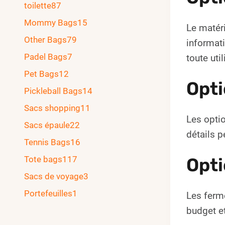
toilette
87
Mommy Bags
15
Le matéri
Other Bags
79
informati
Padel Bags
7
toute uti
Pet Bags
12
Opti
Pickleball Bags
14
Sacs shopping
11
Les optio
Sacs épaule
22
détails p
Tennis Bags
16
Tote bags
117
Opti
Sacs de voyage
3
Portefeuilles
1
Les ferme
budget et