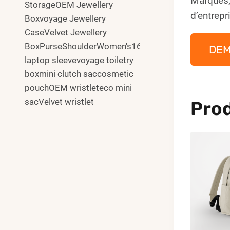
Marques,
StorageOEM Jewellery
d’entrepr
Boxvoyage Jewellery
CaseVelvet Jewellery
BoxPurseShoulderWomen's16"
DE
laptop sleevevoyage toiletry
boxmini clutch saccosmetic
pouchOEM wristleteco mini
sacVelvet wristlet
Prod