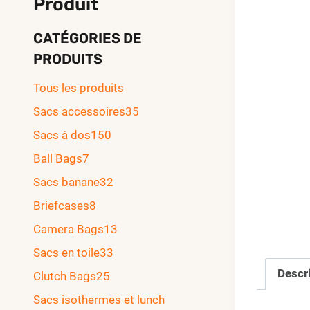
Produit
CATÉGORIES DE
PRODUITS
Tous les produits
Sacs accessoires
35
Sacs à dos
150
Ball Bags
7
Sacs banane
32
Briefcases
8
Camera Bags
13
Sacs en toile
33
Descr
Clutch Bags
25
Sacs isothermes et lunch