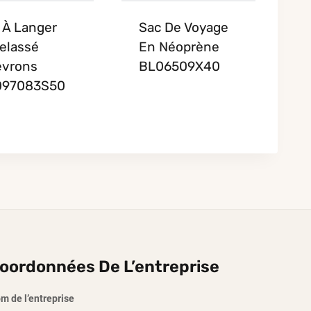
 À Langer
Sac De Voyage
elassé
En Néoprène
vrons
BL06509X40
097083S50
oordonnées De L’entreprise
m de l’entreprise