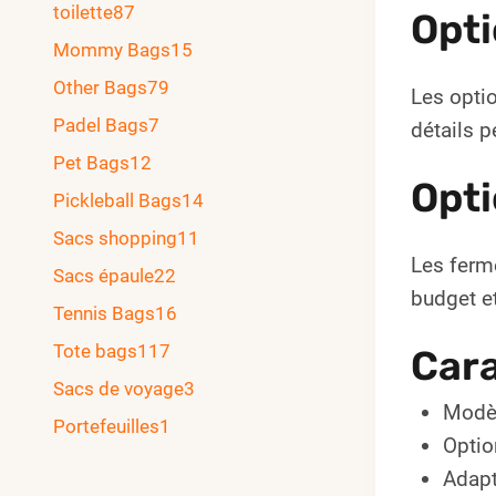
toilette
87
Opti
Mommy Bags
15
Other Bags
79
Les optio
Padel Bags
7
détails p
Pet Bags
12
Opti
Pickleball Bags
14
Sacs shopping
11
Les ferme
Sacs épaule
22
budget et
Tennis Bags
16
Tote bags
117
Cara
Sacs de voyage
3
Modèl
Portefeuilles
1
Optio
Adapt