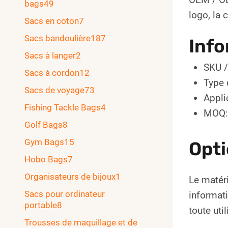
bags
49
logo, la 
Sacs en coton
7
Sacs bandoulière
187
Info
Sacs à langer
2
SKU /
Sacs à cordon
12
Type 
Sacs de voyage
73
Appli
Fishing Tackle Bags
4
MOQ:
Golf Bags
8
Gym Bags
15
Opti
Hobo Bags
7
Organisateurs de bijoux
1
Le matéri
Sacs pour ordinateur
informati
portable
8
toute uti
Trousses de maquillage et de