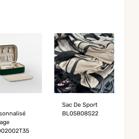
Sac De Sport
sonnalisé
BL05808S22
age
002002T35