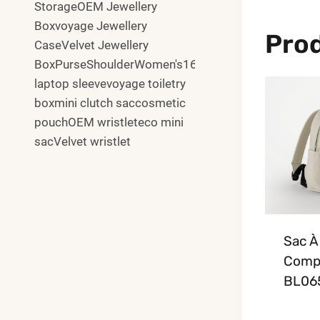
StorageOEM Jewellery
Boxvoyage Jewellery
Prod
CaseVelvet Jewellery
BoxPurseShoulderWomen's16"
laptop sleevevoyage toiletry
boxmini clutch saccosmetic
pouchOEM wristleteco mini
sacVelvet wristlet
Sac À
Comp
BL06