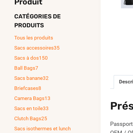
Produit
CATÉGORIES DE
PRODUITS
Tous les produits
Sacs accessoires
35
Sacs à dos
150
Ball Bags
7
Sacs banane
32
Descr
Briefcases
8
Camera Bags
13
Prés
Sacs en toile
33
Clutch Bags
25
Passport
Sacs isothermes et lunch
OEM / OD