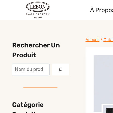
Skip
À Propo
to
content
Accueil
/
Cata
Rechercher Un
Produit
Rechercher
Catégorie