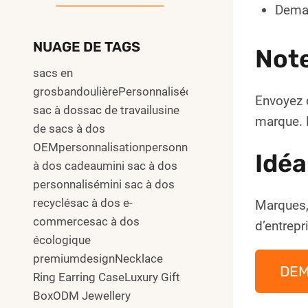
Deman
NUAGE DE TAGS
Not
sacs en
grosbandoulièrePersonnalisécommuter
Envoyez 
sac à dossac de travailusine
marque. L
de sacs à dos
OEMpersonnalisationpersonnalisersac
Idéa
à dos cadeaumini sac à dos
personnalisémini sac à dos
recyclésac à dos e-
Marques,
commercesac à dos
d’entrepr
écologique
premiumdesignNecklace
DE
Ring Earring CaseLuxury Gift
BoxODM Jewellery