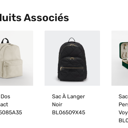
uits Associés
 Dos
Sac À Langer
Sac
act
Noir
Per
5085A35
BL06509X45
Voy
BL