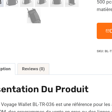
500 pc
matière
SKU:
BL-T
iption
Reviews (0)
entation Du Produit
 Voyage Wallet BL-TR-036 est une référence pour les
M, des programmes de vente en gros ou des lignes de 