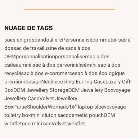
NUAGE DE TAGS
sacs en grosbandoulièrePersonnalisécommuter sac à
dossac de travailusine de sacs à dos
OEMpersonnalisationpersonnalisersac à dos
cadeaumini sac à dos personnalisémini sac à dos
recyclésac à dos e-commercesac à dos écologique
premiumdesignNecklace Ring Earring CaseLuxury Gift
BoxODM Jewellery StorageOEM Jewellery Boxvoyage
Jewellery CaseVelvet Jewellery
BoxPurseShoulderWomen's16" laptop sleevevoyage
toiletry boxmini clutch saccosmetic pouchOEM
wristleteco mini sacVelvet wristlet