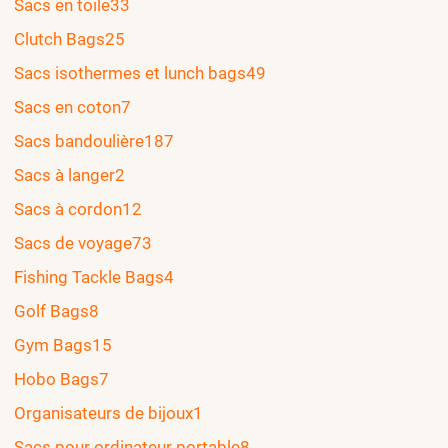
Sacs en toile
33
Clutch Bags
25
Sacs isothermes et lunch bags
49
Sacs en coton
7
Sacs bandoulière
187
Sacs à langer
2
Sacs à cordon
12
Sacs de voyage
73
Fishing Tackle Bags
4
Golf Bags
8
Gym Bags
15
Hobo Bags
7
Organisateurs de bijoux
1
Sacs pour ordinateur portable
8