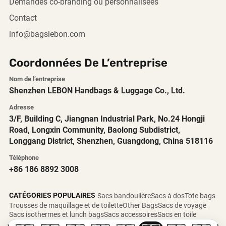
Demandes co-branding ou personnalisées
Contact
info@bagslebon.com
Coordonnées De L’entreprise
Nom de l’entreprise
Shenzhen LEBON Handbags & Luggage Co., Ltd.
Adresse
3/F, Building C, Jiangnan Industrial Park, No.24 Hongji
Road, Longxin Community, Baolong Subdistrict,
Longgang District, Shenzhen, Guangdong, China 518116
Téléphone
+86 186 8892 3008
CATÉGORIES POPULAIRES
Sacs bandoulière
Sacs à dos
Tote bags
Trousses de maquillage et de toilette
Other Bags
Sacs de voyage
Sacs isothermes et lunch bags
Sacs accessoires
Sacs en toile