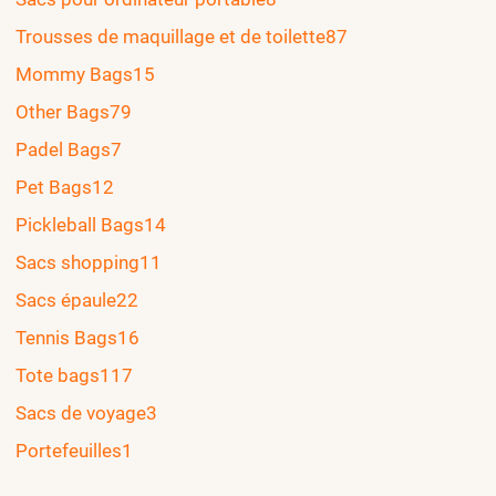
Trousses de maquillage et de toilette
87
Mommy Bags
15
Other Bags
79
Padel Bags
7
Pet Bags
12
Pickleball Bags
14
Sacs shopping
11
Sacs épaule
22
Tennis Bags
16
Tote bags
117
Sacs de voyage
3
Portefeuilles
1