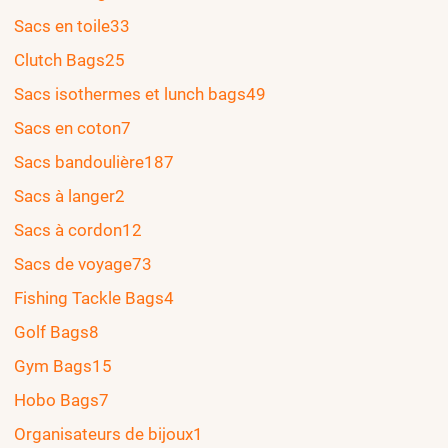
Sacs en toile
33
Clutch Bags
25
Sacs isothermes et lunch bags
49
Sacs en coton
7
Sacs bandoulière
187
Sacs à langer
2
Sacs à cordon
12
Sacs de voyage
73
Fishing Tackle Bags
4
Golf Bags
8
Gym Bags
15
Hobo Bags
7
Organisateurs de bijoux
1