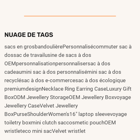
NUAGE DE TAGS
sacs en grosbandoulièrePersonnalisécommuter sac à
dossac de travailusine de sacs à dos
OEMpersonnalisationpersonnalisersac à dos
cadeaumini sac à dos personnalisémini sac à dos
recyclésac à dos e-commercesac à dos écologique
premiumdesignNecklace Ring Earring CaseLuxury Gift
BoxODM Jewellery StorageOEM Jewellery Boxvoyage
Jewellery CaseVelvet Jewellery
BoxPurseShoulderWomen's16" laptop sleevevoyage
toiletry boxmini clutch saccosmetic pouchOEM
wristleteco mini sacVelvet wristlet