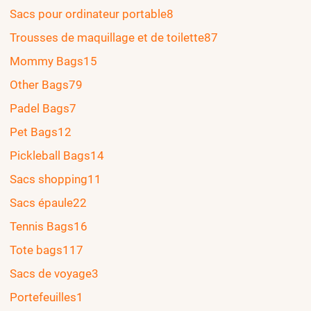
Sacs pour ordinateur portable
8
Trousses de maquillage et de toilette
87
Mommy Bags
15
Other Bags
79
Padel Bags
7
Pet Bags
12
Pickleball Bags
14
Sacs shopping
11
Sacs épaule
22
Tennis Bags
16
Tote bags
117
Sacs de voyage
3
Portefeuilles
1