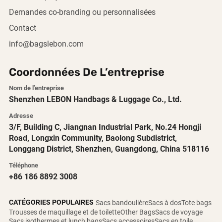
Demandes co-branding ou personnalisées
Contact
info@bagslebon.com
Coordonnées De L’entreprise
Nom de l’entreprise
Shenzhen LEBON Handbags & Luggage Co., Ltd.
Adresse
3/F, Building C, Jiangnan Industrial Park, No.24 Hongji
Road, Longxin Community, Baolong Subdistrict,
Longgang District, Shenzhen, Guangdong, China 518116
Téléphone
+86 186 8892 3008
CATÉGORIES POPULAIRES
Sacs bandoulière
Sacs à dos
Tote bags
Trousses de maquillage et de toilette
Other Bags
Sacs de voyage
Sacs isothermes et lunch bags
Sacs accessoires
Sacs en toile