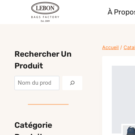
Skip
À Propo
to
content
Accueil
/
Cata
Rechercher Un
Produit
Rechercher
Catégorie