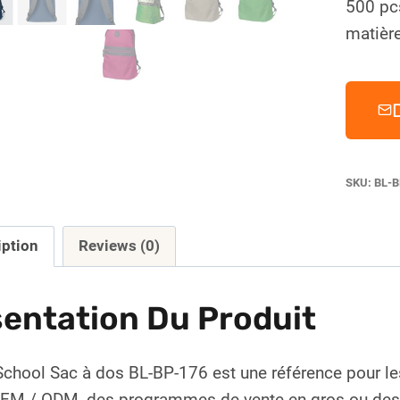
500 pc
matière
SKU:
BL-B
iption
Reviews (0)
entation Du Produit
chool Sac à dos BL-BP-176 est une référence pour le
OEM / ODM, des programmes de vente en gros ou des li