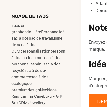
Adapt
Deman
NUAGE DE TAGS
Not
sacs en
grosbandoulièrePersonnalisécommuter
sac à dossac de travailusine
Envoyez 
de sacs à dos
marque. L
OEMpersonnalisationpersonnalisersac
à dos cadeaumini sac à dos
Idéa
personnalisémini sac à dos
recyclésac à dos e-
commercesac à dos
Marques,
écologique
d’entrepr
premiumdesignNecklace
Ring Earring CaseLuxury Gift
DE
BoxODM Jewellery