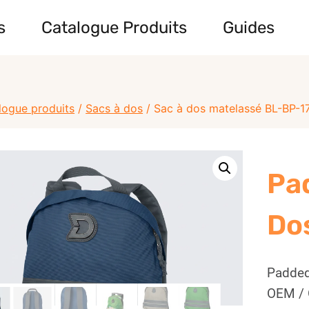
s
Catalogue Produits
Guides
logue produits
/
Sacs à dos
/
Sac à dos matelassé BL-BP-1
Pa
Do
Padded
OEM / 