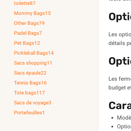
toilette
87
Mommy Bags
15
Opti
Other Bags
79
Padel Bags
7
Les optio
détails p
Pet Bags
12
Pickleball Bags
14
Opti
Sacs shopping
11
Sacs épaule
22
Les ferme
Tennis Bags
16
budget et
Tote bags
117
Cara
Sacs de voyage
3
Portefeuilles
1
Modèl
Optio