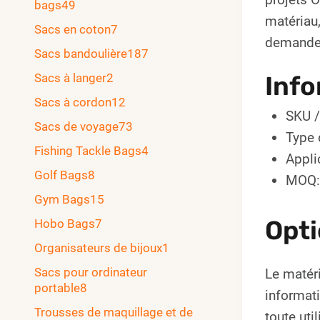
bags
49
matériau,
Sacs en coton
7
demande
Sacs bandoulière
187
Sacs à langer
2
Info
Sacs à cordon
12
SKU 
Sacs de voyage
73
Type 
Fishing Tackle Bags
4
Appli
Golf Bags
8
MOQ:
Gym Bags
15
Opti
Hobo Bags
7
Organisateurs de bijoux
1
Sacs pour ordinateur
Le matéri
portable
8
informati
Trousses de maquillage et de
toute uti