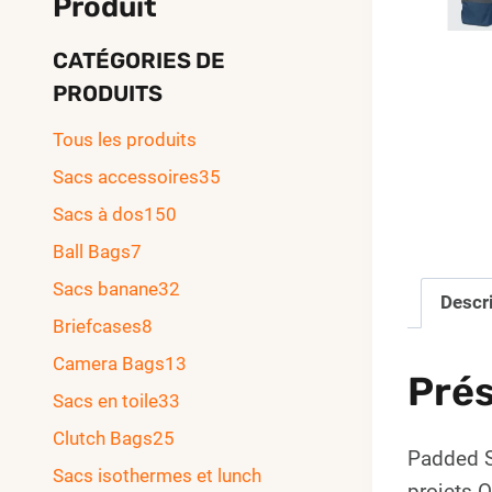
Produit
CATÉGORIES DE
PRODUITS
Tous les produits
Sacs accessoires
35
Sacs à dos
150
Ball Bags
7
Sacs banane
32
Descr
Briefcases
8
Camera Bags
13
Prés
Sacs en toile
33
Clutch Bags
25
Padded S
Sacs isothermes et lunch
projets 