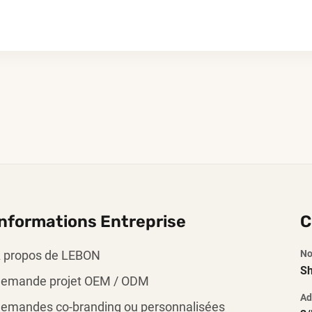
Informations Entreprise
C
 propos de LEBON
No
Sh
emande projet OEM / ODM
Ad
emandes co-branding ou personnalisées