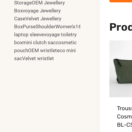
StorageOEM Jewellery
Boxvoyage Jewellery
CaseVelvet Jewellery
Prod
BoxPurseShoulderWomen's16"
laptop sleevevoyage toiletry
boxmini clutch saccosmetic
pouchOEM wristleteco mini
sacVelvet wristlet
Trous
Cosm
BL-C