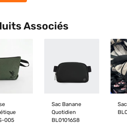
uits Associés
se
Sac Banane
Sac
étique
Quotidien
BL
S-005
BL01016S8