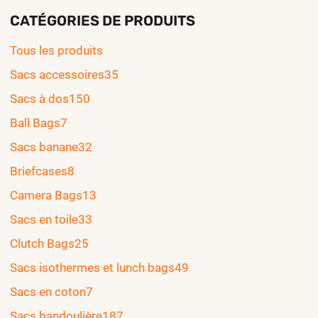
CATÉGORIES DE PRODUITS
Tous les produits
Sacs accessoires
35
Sacs à dos
150
Ball Bags
7
Sacs banane
32
Briefcases
8
Camera Bags
13
Sacs en toile
33
Clutch Bags
25
Sacs isothermes et lunch bags
49
Sacs en coton
7
Sacs bandoulière
187