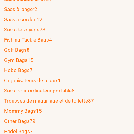
Sacs à langer
2
Sacs à cordon
12
Sacs de voyage
73
Fishing Tackle Bags
4
Golf Bags
8
Gym Bags
15
Hobo Bags
7
Organisateurs de bijoux
1
Sacs pour ordinateur portable
8
Trousses de maquillage et de toilette
87
Mommy Bags
15
Other Bags
79
Padel Bags
7