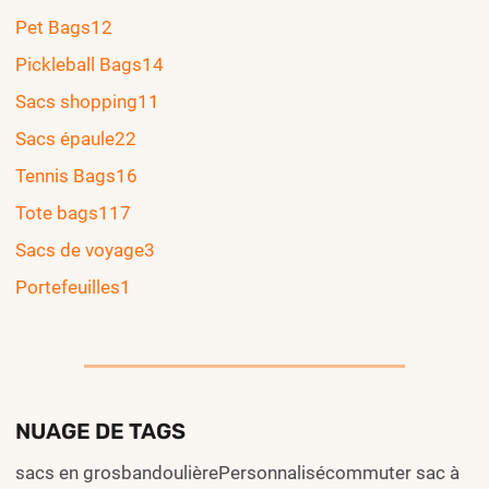
Pet Bags
12
Pickleball Bags
14
Sacs shopping
11
Sacs épaule
22
Tennis Bags
16
Tote bags
117
Sacs de voyage
3
Portefeuilles
1
NUAGE DE TAGS
sacs en grosbandoulièrePersonnalisécommuter sac à