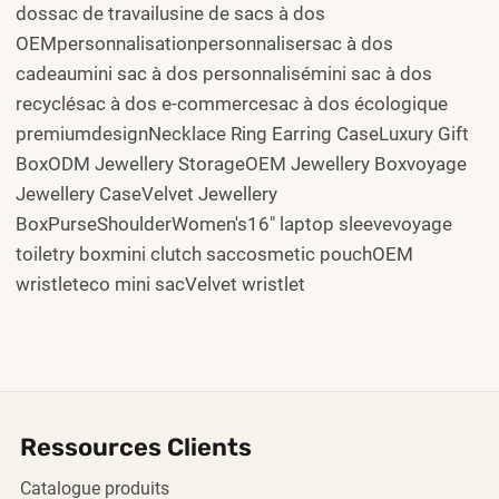
dossac de travailusine de sacs à dos
OEMpersonnalisationpersonnalisersac à dos
cadeaumini sac à dos personnalisémini sac à dos
recyclésac à dos e-commercesac à dos écologique
premiumdesignNecklace Ring Earring CaseLuxury Gift
BoxODM Jewellery StorageOEM Jewellery Boxvoyage
Jewellery CaseVelvet Jewellery
BoxPurseShoulderWomen's16" laptop sleevevoyage
toiletry boxmini clutch saccosmetic pouchOEM
wristleteco mini sacVelvet wristlet
Ressources Clients
Catalogue produits