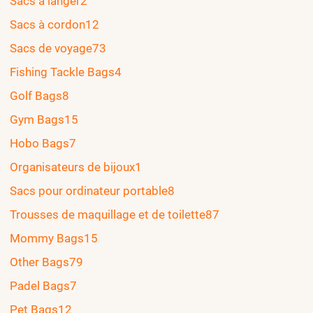
Sacs à langer
2
Sacs à cordon
12
Sacs de voyage
73
Fishing Tackle Bags
4
Golf Bags
8
Gym Bags
15
Hobo Bags
7
Organisateurs de bijoux
1
Sacs pour ordinateur portable
8
Trousses de maquillage et de toilette
87
Mommy Bags
15
Other Bags
79
Padel Bags
7
Pet Bags
12