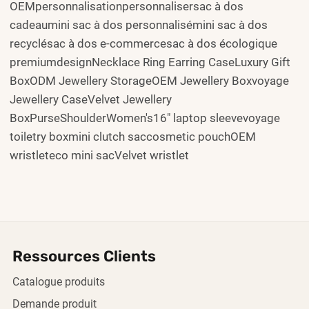
OEMpersonnalisationpersonnalisersac à dos
cadeaumini sac à dos personnalisémini sac à dos
recyclésac à dos e-commercesac à dos écologique
premiumdesignNecklace Ring Earring CaseLuxury Gift
BoxODM Jewellery StorageOEM Jewellery Boxvoyage
Jewellery CaseVelvet Jewellery
BoxPurseShoulderWomen's16" laptop sleevevoyage
toiletry boxmini clutch saccosmetic pouchOEM
wristleteco mini sacVelvet wristlet
Ressources Clients
Catalogue produits
Demande produit