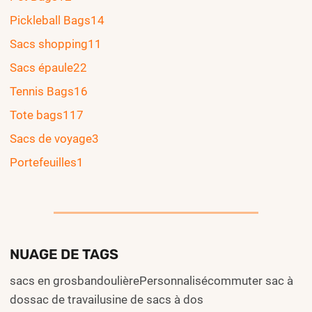
Pickleball Bags
14
Sacs shopping
11
Sacs épaule
22
Tennis Bags
16
Tote bags
117
Sacs de voyage
3
Portefeuilles
1
NUAGE DE TAGS
sacs en grosbandoulièrePersonnalisécommuter sac à
dossac de travailusine de sacs à dos