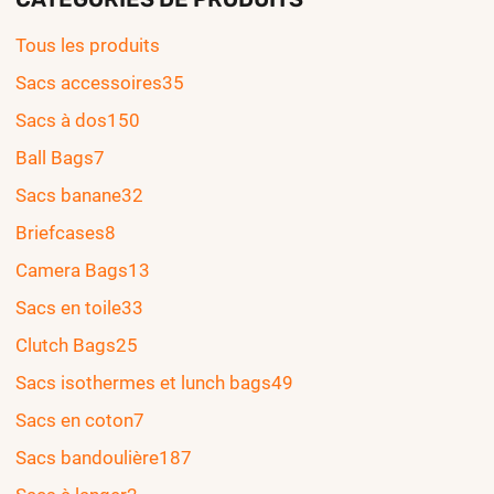
Tous les produits
Sacs accessoires
35
Sacs à dos
150
Ball Bags
7
Sacs banane
32
Briefcases
8
Camera Bags
13
Sacs en toile
33
Clutch Bags
25
Sacs isothermes et lunch bags
49
Sacs en coton
7
Sacs bandoulière
187