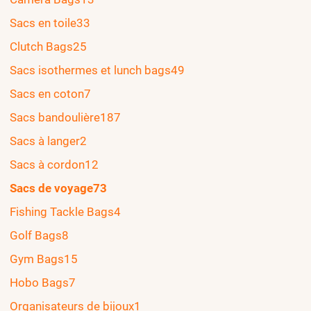
Sacs en toile
33
Clutch Bags
25
Sacs isothermes et lunch bags
49
Sacs en coton
7
Sacs bandoulière
187
Sacs à langer
2
Sacs à cordon
12
Sacs de voyage
73
Fishing Tackle Bags
4
Golf Bags
8
Gym Bags
15
Hobo Bags
7
Organisateurs de bijoux
1