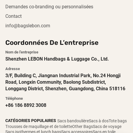
Demandes co-branding ou personnalisées
Contact
info@bagslebon.com
Coordonnées De L’entreprise
Nom de l’entreprise
Shenzhen LEBON Handbags & Luggage Co., Ltd.
Adresse
3/F, Building C, Jiangnan Industrial Park, No.24 Hongji
Road, Longxin Community, Baolong Subdistrict,
Longgang District, Shenzhen, Guangdong, China 518116
Téléphone
+86 186 8892 3008
CATÉGORIES POPULAIRES
Sacs bandoulière
Sacs à dos
Tote bags
Trousses de maquillage et de toilette
Other Bags
Sacs de voyage
Sacs isothermes et lunch bags
Sacs accessoires
Sacs en toile